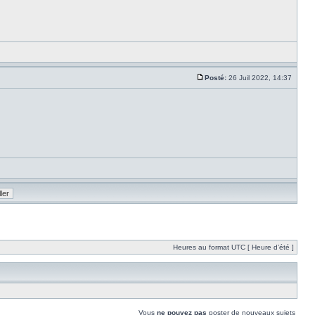
Posté:
26 Juil 2022, 14:37
Heures au format UTC [ Heure d’été ]
Vous
ne pouvez pas
poster de nouveaux sujets