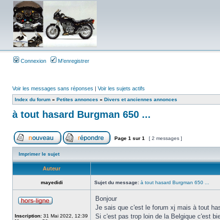
Connexion
M’enregistrer
Voir les messages sans réponses
|
Voir les sujets actifs
Index du forum
»
Petites annonces
»
Divers et anciennes annonces
à tout hasard Burgman 650 ...
Page
1
sur
1
[ 2 messages ]
Imprimer le sujet
Auteur
mayedidi
Sujet du message:
à tout hasard Burgman 650 ...
Bonjour
Je sais que c'est le forum xj mais à tout h
Si c'est pas trop loin de la Belgique c'est b
Inscription:
31 Mai 2022, 12:39