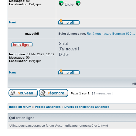
Messages:
50
Didier
Localisation:
Belgique
Haut
mayedidi
Sujet du message:
Re: à tout hasard Burgman 650 ...
Salut
J'ai trouvé !
Didier
Inscription:
31 Mai 2022, 12:39
Messages:
50
Localisation:
Belgique
Haut
Af
Page
1
sur
1
[ 2 messages ]
Index du forum
»
Petites annonces
»
Divers et anciennes annonces
Qui est en ligne
Utilisateurs parcourant ce forum: Aucun utilisateur enregistré et 1 invité