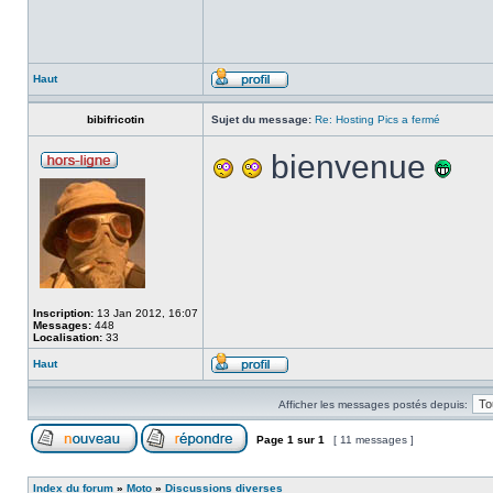
Haut
bibifricotin
Sujet du message:
Re: Hosting Pics a fermé
bienvenue
Inscription:
13 Jan 2012, 16:07
Messages:
448
Localisation:
33
Haut
Afficher les messages postés depuis:
Page
1
sur
1
[ 11 messages ]
Index du forum
»
Moto
»
Discussions diverses