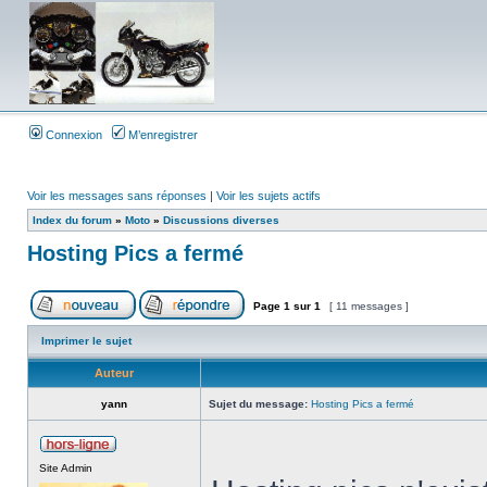
Connexion
M’enregistrer
Voir les messages sans réponses
|
Voir les sujets actifs
Index du forum
»
Moto
»
Discussions diverses
Hosting Pics a fermé
Page
1
sur
1
[ 11 messages ]
Imprimer le sujet
Auteur
yann
Sujet du message:
Hosting Pics a fermé
Site Admin