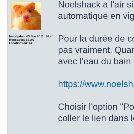
Noelshack a l'air 
automatique en vig
Pour la durée de co
Inscription:
03 Mar 2011, 10:44
Messages:
15161
Localisation:
44
pas vraiment. Quan
avec l'eau du bain
https://www.noels
Choisir l'option "P
coller le lien dans 