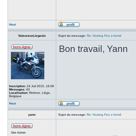
Haut
ValeureuxLiegeois
Sujet du message:
Re: Hosting Pics a fermé
Bon travail, Yann
Inscription:
24 Juil 2015, 16:09
Messages:
43
Localisation:
Retinne, Liège,
Belgique
Haut
yann
Sujet du message:
Re: Hosting Pics a fermé
Site Admin