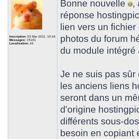
Bonne nouvelle
,
réponse hostingpic
lien vers un fichi
photos du forum hé
Inscription:
03 Mar 2011, 10:44
Messages:
15161
Localisation:
44
du module intégré 
Je ne suis pas sûr
les anciens liens h
seront dans un mêm
d'origine hostingp
différents sous-do
besoin en copiant 