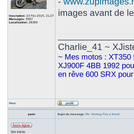
-
www.zupimages.
images avant de le
Inscription:
23 Fév 2015, 21:27
Messages:
3587
Localisation:
28360
______________
Charlie_41 ~ XJist
~ Mes motos : XT350 5
XJ900F 4BB 1992 pour 
en rêve 600 SRX pour 
Haut
yann
Sujet du message:
Re: Hosting Pics a fermé
Site Admin