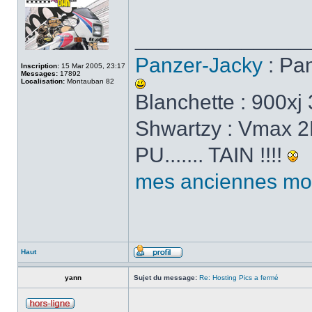
______________
Panzer-Jacky
: Pa
Inscription:
15 Mar 2005, 23:17
Messages:
17892
Localisation:
Montauban 82
Blanchette : 900x
Shwartzy : Vmax 2E
PU....... TAIN !!!!
mes anciennes mo
Haut
yann
Sujet du message:
Re: Hosting Pics a fermé