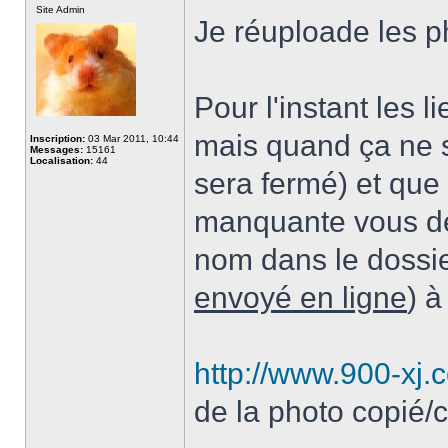
Site Admin
Je réuploade les 
Pour l'instant les 
mais quand ça ne s
Inscription:
03 Mar 2011, 10:44
Messages:
15161
Localisation:
44
sera fermé) et que
manquante vous dev
nom dans le dossie
envoyé en ligne
) à
http://www.900-xj.
de la photo copié/c