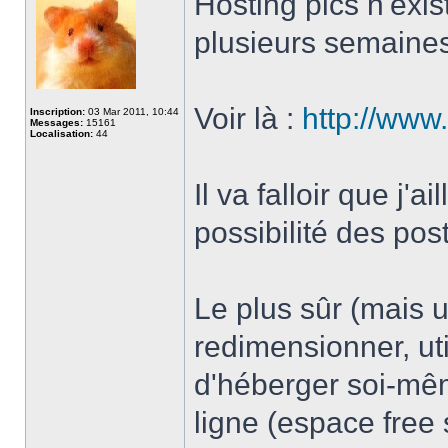
Hosting pics n'exi
plusieurs semaines
Voir là :
http://www.
Inscription:
03 Mar 2011, 10:44
Messages:
15161
Localisation:
44
Il va falloir que j'a
possibilité des post
Le plus sûr (mais 
redimensionner, util
d'héberger soi-mê
ligne (espace fre