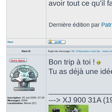
avoir tout ce qu'il 
Dernière édition par
Patr
Haut
Alain D.
Sujet du message:
Re: Préparation road trip : matos et
Bon trip à toi !
Tu as déjà une idé
______________
---> XJ 900 31A (1
Inscription:
05 Juil 2009, 07:28
Messages:
6394
Localisation:
Monts (37)