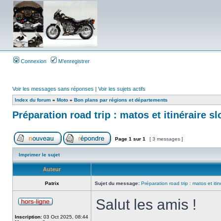
Connexion
M’enregistrer
Voir les messages sans réponses
|
Voir les sujets actifs
Index du forum
»
Moto
»
Bon plans par régions et départements
Préparation road trip : matos et itinéraire s
Page
1
sur
1
[ 3 messages ]
Imprimer le sujet
Auteur
Patrix
Sujet du message:
Préparation road trip : matos et itin
Salut les amis !
Inscription:
03 Oct 2025, 08:44