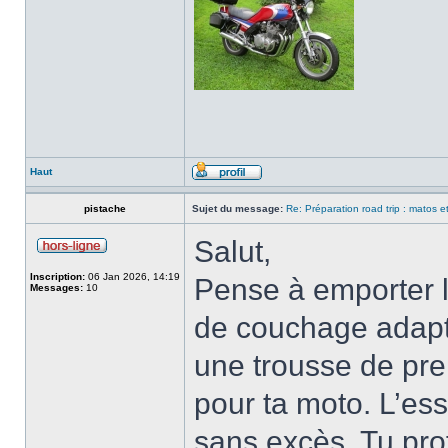
Haut
pistache
Sujet du message:
Re: Préparation road trip : matos et
Salut,
Inscription:
06 Jan 2026, 14:19
Pense à emporter l
Messages:
10
de couchage adapt
une trousse de pre
pour ta moto. L’ess
sans excès. Tu pro