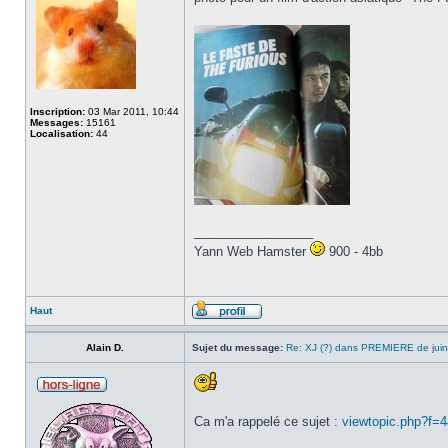
Inscription:
03 Mar 2011, 10:44
Messages:
15161
Localisation:
44
_________________
Yann Web Hamster
900 - 4bb
Haut
Alain D.
Sujet du message:
Re: XJ (?) dans PREMIERE de jui
Ca m'a rappelé ce sujet :
viewtopic.php?f=