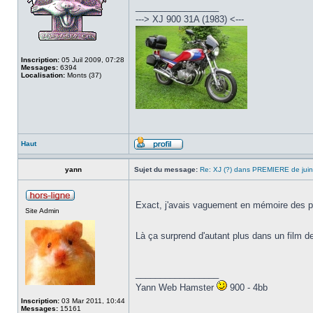
_________________
---> XJ 900 31A (1983) <---
Inscription:
05 Juil 2009, 07:28
Messages:
6394
Localisation:
Monts (37)
Haut
yann
Sujet du message:
Re: XJ (?) dans PREMIERE de jui
Exact, j'avais vaguement en mémoire des pos
Site Admin
Là ça surprend d'autant plus dans un film 
_________________
Yann Web Hamster
900 - 4bb
Inscription:
03 Mar 2011, 10:44
Messages:
15161