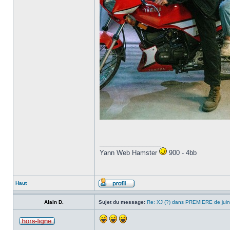
_________________
Yann Web Hamster
900 - 4bb
Haut
Alain D.
Sujet du message:
Re: XJ (?) dans PREMIERE de juin