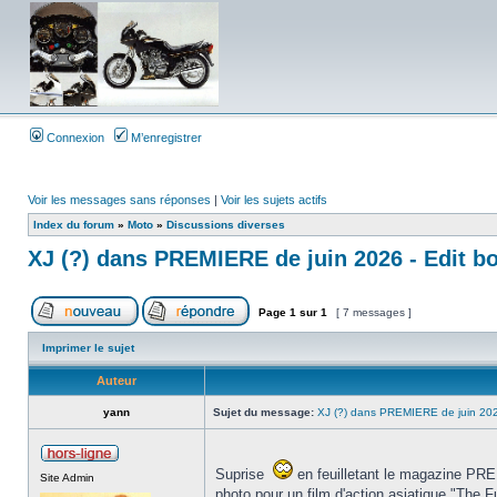
Connexion
M’enregistrer
Voir les messages sans réponses
|
Voir les sujets actifs
Index du forum
»
Moto
»
Discussions diverses
XJ (?) dans PREMIERE de juin 2026 - Edit bo
Page
1
sur
1
[ 7 messages ]
Imprimer le sujet
Auteur
yann
Sujet du message:
XJ (?) dans PREMIERE de juin 2026
Suprise
en feuilletant le magazine PRE
Site Admin
photo pour un film d'action asiatique "The F