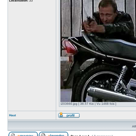
Localisation:
33
i203660.jpg [ 38.57 Kio | Vu 1468 fois ]
Haut
Af