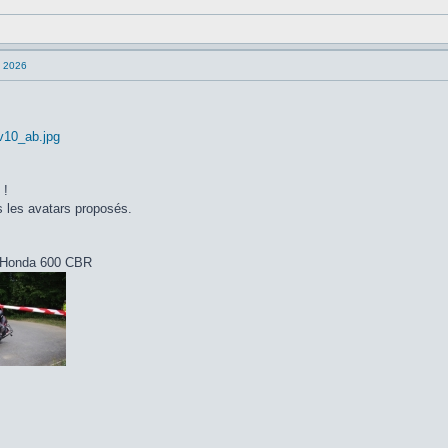
n 2026
 v10_ab.jpg
 !
s les avatars proposés.
r Honda 600 CBR