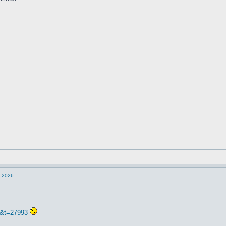
n 2026
4&t=27993