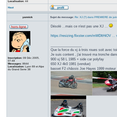
Localisation:
44
Haut
yannick
Sujet du message:
Re: XJ (?) dans PREMIERE de jui
Désolé ...mais ce n'est pas une XJ ...
https://resizing.flixster.com/mWDltHiOV ...
_________________
Que la force du xj à trois roues soit avec toi
Je suis content , j'ai trouvé ma tronche dan
Inscription:
09 Déc 2005,
900 xj 58 L 1985 + side car polyfay
07:49
650 XJ 4k0 1981 (vendue)
Messages:
8644
Localisation:
Lyon 69 et Alpe
basset F2 châssis Joe Hayes 1999 moteu
du Grand Serre 38