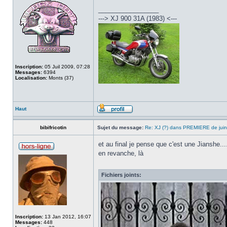
_________________
---> XJ 900 31A (1983) <---
Inscription:
05 Juil 2009, 07:28
Messages:
6394
Localisation:
Monts (37)
Haut
bibifricotin
Sujet du message:
Re: XJ (?) dans PREMIERE de juin
et au final je pense que c'est une Jianshe....
en revanche, là
Fichiers joints:
Inscription:
13 Jan 2012, 16:07
Messages:
448