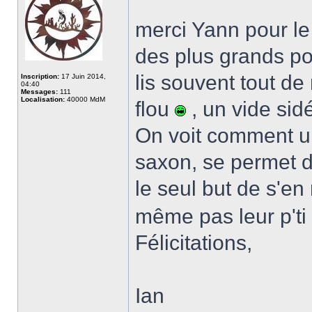
merci Yann pour le 
des plus grands po
lis souvent tout de 
Inscription:
17 Juin 2014,
04:40
Messages:
111
Localisation:
40000 MdM
flou
, un vide sidé
On voit comment un
saxon, se permet d
le seul but de s'en 
même pas leur p'ti
Félicitations,
Ian