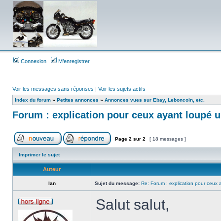
Connexion
M’enregistrer
Voir les messages sans réponses
|
Voir les sujets actifs
Index du forum
»
Petites annonces
»
Annonces vues sur Ebay, Leboncoin, etc.
Forum : explication pour ceux ayant loupé 
Page
2
sur
2
[ 18 messages ]
Imprimer le sujet
Auteur
Ian
Sujet du message:
Re: Forum : explication pour ceux
Salut salut,