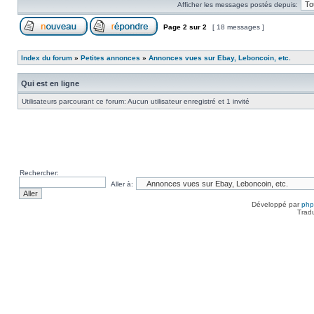
Afficher les messages postés depuis:
Page
2
sur
2
[ 18 messages ]
Index du forum
»
Petites annonces
»
Annonces vues sur Ebay, Leboncoin, etc.
Qui est en ligne
Utilisateurs parcourant ce forum: Aucun utilisateur enregistré et 1 invité
Rechercher:
Aller à:
Développé par
ph
Trad