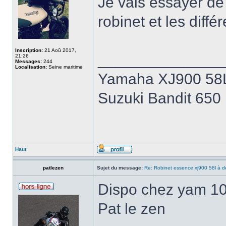
Je vais essayer de 
robinet et les diffé
Inscription:
21 Aoû 2017,
______________
21:26
Messages:
244
Localisation:
Seine maritime
Yamaha XJ900 58L 
Suzuki Bandit 650
Haut
patlezen
Sujet du message:
Re: Robinet essence xj900 58l à d
Dispo chez yam 1
Pat le zen