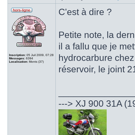
C'est à dire ?
Petite note, la dern
il a fallu que je m
hydrocarbure chez L
Inscription:
05 Juil 2009, 07:28
Messages:
6394
Localisation:
Monts (37)
réservoir, le joint 
______________
---> XJ 900 31A (1