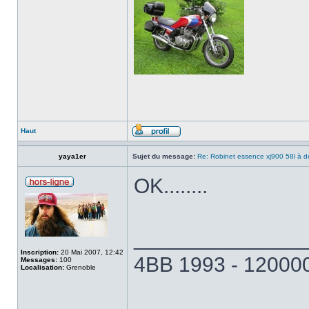
Haut
yaya1er
Sujet du message:
Re: Robinet essence xj900 58l à d
OK........
______________
Inscription:
20 Mai 2007, 12:42
4BB 1993 - 120000
Messages:
100
Localisation:
Grenoble