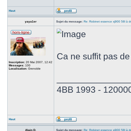
Haut
yaya1er
Sujet du message:
Re: Robinet essence xj900 58l à d
Ca ne suffit pas d
Inscription:
20 Mai 2007, 12:42
Messages:
100
Localisation:
Grenoble
______________
4BB 1993 - 120000
Haut
Alain D.
Sujet du message:
Re: Robinet essence xj900 58l à d