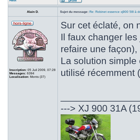
Haut
Alain D.
Sujet du message:
Re: Robinet essence xj900 58l à d
Sur cet éclaté, on n
Il faux changer les 
refaire une façon), 
La solution simple 
utilisé récemment (
Inscription:
05 Juil 2009, 07:28
Messages:
6394
Localisation:
Monts (37)
______________
---> XJ 900 31A (1