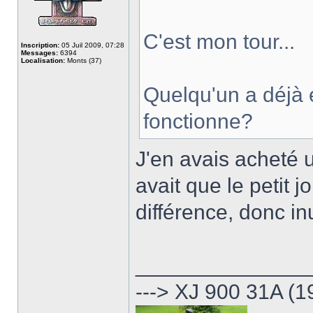
C'est mon tour...
Inscription:
05 Juil 2009, 07:28
Messages:
6394
Localisation:
Monts (37)
Quelqu'un a déjà e
fonctionne?
J'en avais acheté
avait que le petit j
différence, donc inut
______________
---> XJ 900 31A (1