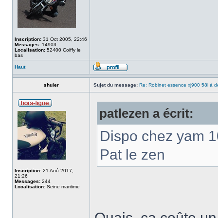
Inscription:
31 Oct 2005, 22:46
Messages:
14903
Localisation:
52400 Coiffy le
bas
Haut
shuler
Sujet du message:
Re: Robinet essence xj900 58l à d
patlezen a écrit:
Dispo chez yam 
Pat le zen
Inscription:
21 Aoû 2017,
21:26
Messages:
244
Localisation:
Seine maritime
Ouais, ça coûte un