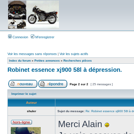
Connexion
M’enregistrer
Voir les messages sans réponses
|
Voir les sujets actifs
Index du forum
»
Petites annonces
»
Recherches pièces
Robinet essence xj900 58l à dépression.
Page
2
sur
2
[ 25 messages ]
Imprimer le sujet
Auteur
shuler
Sujet du message:
Re: Robinet essence xj900 58l à d
Merci Alain