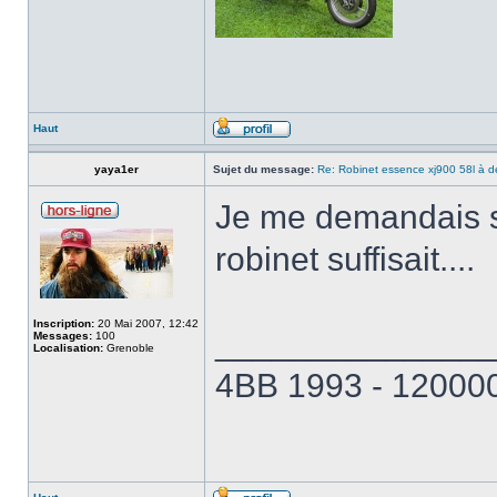
Haut
yaya1er
Sujet du message:
Re: Robinet essence xj900 58l à d
Je me demandais si
robinet suffisait....
Inscription:
20 Mai 2007, 12:42
______________
Messages:
100
Localisation:
Grenoble
4BB 1993 - 120000