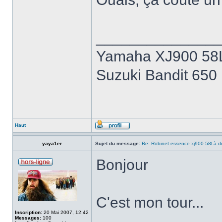
______________
Yamaha XJ900 58L 
Suzuki Bandit 650
Haut
yaya1er
Sujet du message:
Re: Robinet essence xj900 58l à d
Bonjour
C'est mon tour...
Inscription:
20 Mai 2007, 12:42
Messages:
100