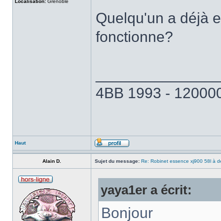
Localisation:
Grenoble
Quelqu'un a déjà e
fonctionne?
______________
4BB 1993 - 120000
Haut
Alain D.
Sujet du message:
Re: Robinet essence xj900 58l à d
yaya1er a écrit:
Bonjour