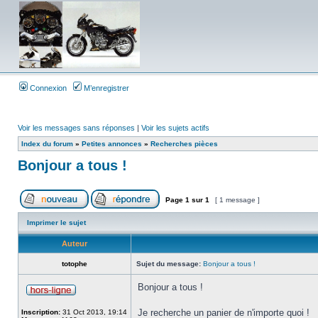
Connexion
M’enregistrer
Voir les messages sans réponses
|
Voir les sujets actifs
Index du forum
»
Petites annonces
»
Recherches pièces
Bonjour a tous !
Page
1
sur
1
[ 1 message ]
Imprimer le sujet
Auteur
totophe
Sujet du message:
Bonjour a tous !
Bonjour a tous !
Je recherche un panier de n'importe quoi !
Inscription:
31 Oct 2013, 19:14