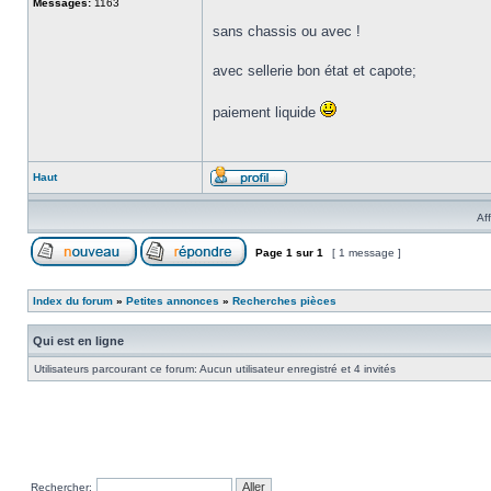
Messages:
1163
sans chassis ou avec !
avec sellerie bon état et capote;
paiement liquide
Haut
Af
Page
1
sur
1
[ 1 message ]
Index du forum
»
Petites annonces
»
Recherches pièces
Qui est en ligne
Utilisateurs parcourant ce forum: Aucun utilisateur enregistré et 4 invités
Rechercher: