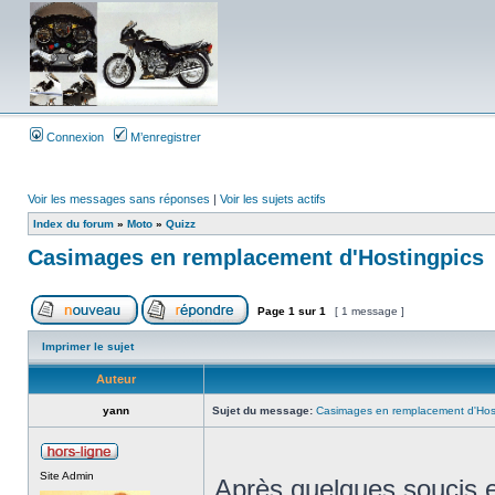
Connexion
M’enregistrer
Voir les messages sans réponses
|
Voir les sujets actifs
Index du forum
»
Moto
»
Quizz
Casimages en remplacement d'Hostingpics
Page
1
sur
1
[ 1 message ]
Imprimer le sujet
Auteur
yann
Sujet du message:
Casimages en remplacement d'Hos
Site Admin
Après quelques soucis e