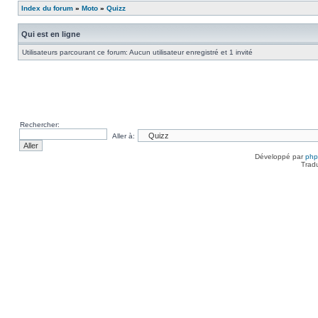
Index du forum
»
Moto
»
Quizz
Qui est en ligne
Utilisateurs parcourant ce forum: Aucun utilisateur enregistré et 1 invité
Rechercher:
Aller à:
Développé par
ph
Trad