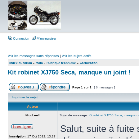
Connexion
M’enregistrer
Voir les messages sans réponses
|
Voir les sujets actifs
Index du forum
»
Moto
»
Rubrique technique
»
Carburation
Kit robinet XJ750 Seca, manque un joint !
Page
1
sur
1
[ 6 messages ]
Imprimer le sujet
Auteur
NicoLen4
Sujet du message:
Kit robinet XJ750 Seca, manque un 
Salut, suite à fui
Inscription:
17 Oct 2022, 13:27