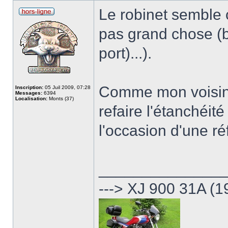
Le robinet semble c
pas grand chose (
port)...).
Comme mon voisin, 
Inscription:
05 Juil 2009, 07:28
Messages:
6394
Localisation:
Monts (37)
refaire l'étanchéité
l'occasion d'une ré
______________
---> XJ 900 31A (1