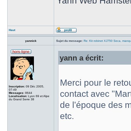
Yann Web Hamste
Haut
yannick
Sujet du message:
Re: Kit robinet XJ750 Seca, manque
yann a écrit:
Merci pour le reto
Inscription:
09 Déc 2005,
07:49
contact avec "Marti
Messages:
8644
Localisation:
Lyon 69 et Alpe
du Grand Serre 38
de l'époque des m
etc.