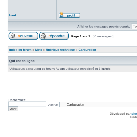
Haut
Afficher les messages postés depuis:
Page
1
sur
1
[ 6 messages ]
Index du forum
»
Moto
»
Rubrique technique
»
Carburation
Qui est en ligne
Utilisateurs parcourant ce forum: Aucun utilisateur enregistré et 3 invités
Rechercher:
Aller à:
Développé par
ph
Trad