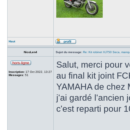
Haut
NicoLen4
Sujet du message:
Re: Kit robinet XJ750 Seca, manque
Salut, merci pour 
Inscription:
17 Oct 2022, 13:27
au final kit joint
Messages:
51
YAMAHA de chez Mar
j'ai gardé l'ancien 
c'est reparti pour 1