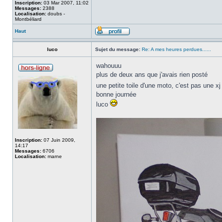
Inscription:
03 Mar 2007, 11:02
Messages:
2388
Localisation:
doubs -
Montbéliard
Haut
luco
Sujet du message:
Re: A mes heures perdues......
wahouuu
plus de deux ans que j'avais rien posté
une petite toile d'une moto, c'est pas une
bonne journée
luco
Inscription:
07 Juin 2009,
14:17
Messages:
6706
Localisation:
marne