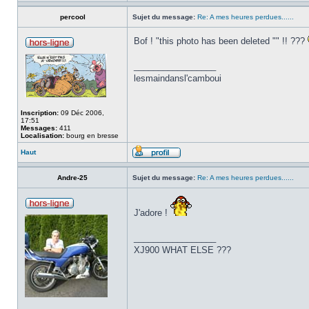
percool
Sujet du message:
Re: A mes heures perdues......
Bof ! "this photo has been deleted "" !! ???
_________________
lesmaindansl'camboui
Inscription:
09 Déc 2006,
17:51
Messages:
411
Localisation:
bourg en bresse
Haut
Andre-25
Sujet du message:
Re: A mes heures perdues......
J'adore !
_________________
XJ900 WHAT ELSE ???