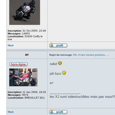
Inscription:
31 Oct 2005, 22:46
Messages:
14903
Localisation:
52400 Coiffy le
bas
Haut
BP
Sujet du message:
Re: A mes heures perdues......
salut
joli luco
a+
_________________
Inscription:
11 Jan 2006, 18:34
Messages:
5674
les XJ sont indestructibles mais pas nous!!
Localisation:
BREUILLET (91)
Haut