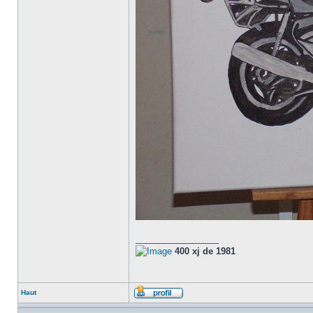
_________________
400 xj de 1981
Haut