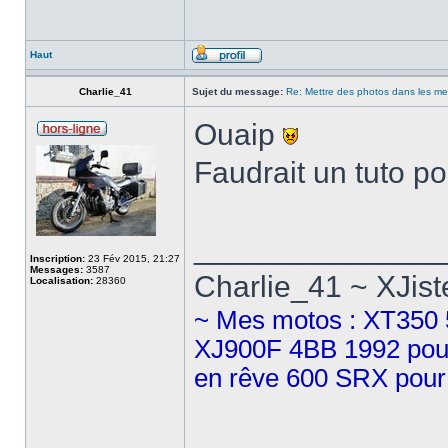
Haut
Charlie_41
Sujet du message:
Re: Mettre des photos dans les m
Ouaip
Faudrait un tuto p
______________
Inscription:
23 Fév 2015, 21:27
Messages:
3587
Charlie_41 ~ XJist
Localisation:
28360
~ Mes motos : XT350 5
XJ900F 4BB 1992 pour 
en rêve 600 SRX pour 