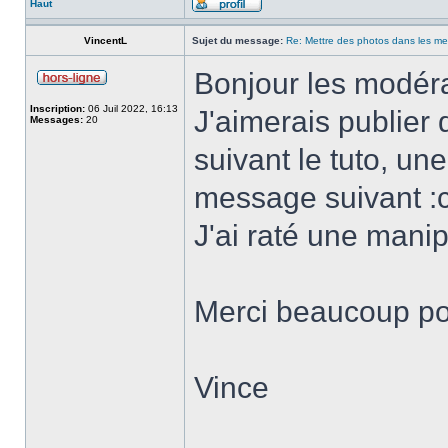
Haut
VincentL
Sujet du message:
Re: Mettre des photos dans les m
Bonjour les modéra
Inscription:
06 Juil 2022, 16:13
J'aimerais publie
Messages:
20
suivant le tuto, une 
message suivant :c
J'ai raté une manip
Merci beaucoup pou
Vince