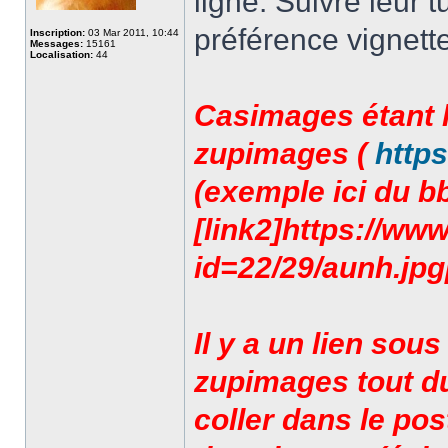
ligne. Suivre leur tu
préférence vignette
Inscription:
03 Mar 2011, 10:44
Messages:
15161
Localisation:
44
Casimages étant h
zupimages (
http
(exemple ici du bb
[link2]https://ww
id=22/29/aunh.jpg[/
Il y a un lien sou
zupimages tout d
coller dans le pos