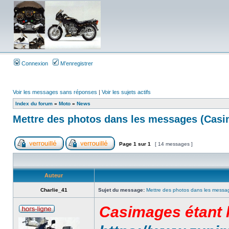
Connexion
M’enregistrer
Voir les messages sans réponses
|
Voir les sujets actifs
Index du forum
»
Moto
»
News
Mettre des photos dans les messages (Cas
Page
1
sur
1
[ 14 messages ]
Auteur
Charlie_41
Sujet du message:
Mettre des photos dans les messa
Casimages étant h