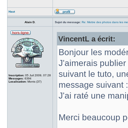
Haut
Alain D.
Sujet du message:
Re: Mettre des photos dans les m
VincentL a écrit:
Bonjour les modér
J'aimerais publie
suivant le tuto, une
Inscription:
05 Juil 2009, 07:28
Messages:
6394
Localisation:
Monts (37)
message suivant :c
J'ai raté une mani
Merci beaucoup po