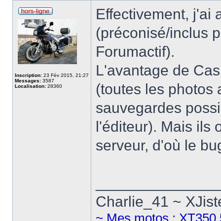
Effectivement, j'a
(préconisé/inclus 
Forumactif).
L'avantage de Casim
Inscription:
23 Fév 2015, 21:27
Messages:
3587
(toutes les photos
Localisation:
28360
sauvegardes possi
l'éditeur). Mais il
serveur, d'où le bug
______________
Charlie_41 ~ XJist
~ Mes motos : XT350 5