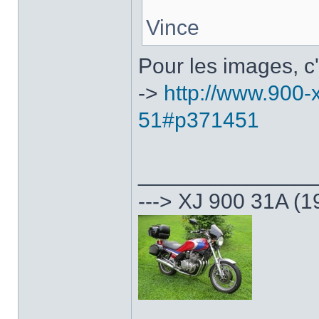
Vince
Pour les images, c'
->
http://www.900-x
51#p371451
______________
---> XJ 900 31A (1