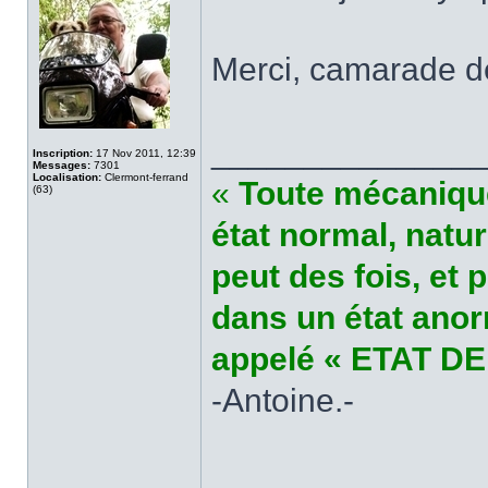
Merci, camarade 
______________
Inscription:
17 Nov 2011, 12:39
Messages:
7301
Localisation:
Clermont-ferrand
«
Toute mécanique
(63)
état normal, natu
peut des fois, et 
dans un état anor
appelé « ETAT DE
-Antoine.-