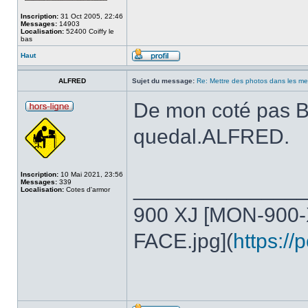
Inscription:
31 Oct 2005, 22:46
Messages:
14903
Localisation:
52400 Coiffy le
bas
Haut
ALFRED
Sujet du message:
Re: Mettre des photos dans les m
De mon coté pas 
quedal.ALFRED.
Inscription:
10 Mai 2021, 23:56
______________
Messages:
339
Localisation:
Cotes d'armor
900 XJ [MON-900
FACE.jpg](
https:/