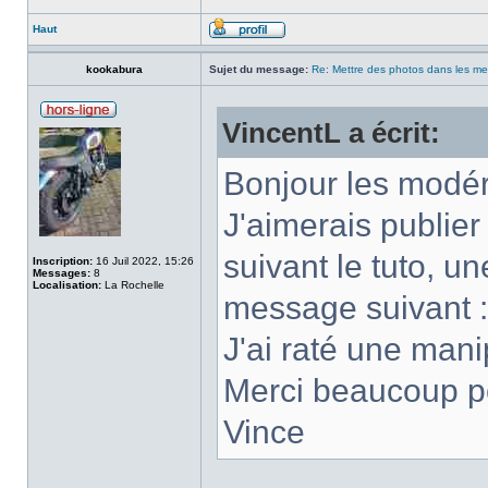
Haut
kookabura
Sujet du message:
Re: Mettre des photos dans les m
VincentL a écrit:
Bonjour les modér
J'aimerais publie
suivant le tuto, une
Inscription:
16 Juil 2022, 15:26
Messages:
8
Localisation:
La Rochelle
message suivant :c
J'ai raté une mani
Merci beaucoup po
Vince