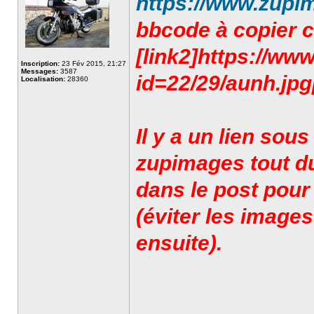
https://www.zupi
bbcode à copier co
[link2]https://ww
Inscription:
23 Fév 2015, 21:27
Messages:
3587
id=22/29/aunh.jpg[/
Localisation:
28360
Il y a un lien sou
zupimages tout du
dans le post pour
(éviter les images
ensuite).