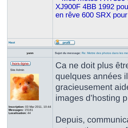
XJ900F 4BB 1992 pour 
en rêve 600 SRX pour 
Haut
yann
Sujet du message:
Re: Mettre des photos dans les m
Ca ne doit plus êtr
Site Admin
quelques années il
gracieusement aid
images d'hosting pi
Inscription:
03 Mar 2011, 10:44
Messages:
15161
Localisation:
44
Depuis, communicat