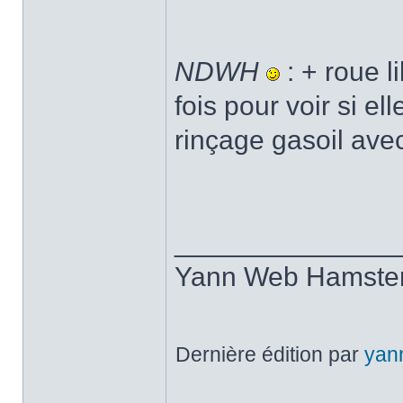
NDWH
: + roue l
fois pour voir si el
rinçage gasoil ave
______________
Yann Web Hamste
Dernière édition par
yan