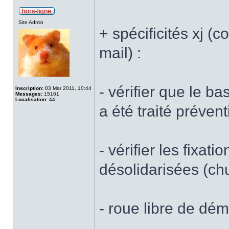
Site Admin
+ spécificités xj 
mail) :
- vérifier que le ba
Inscription:
03 Mar 2011, 10:44
Messages:
15161
Localisation:
44
a été traité préve
- vérifier les fixa
désolidarisées (chu
- roue libre de dé