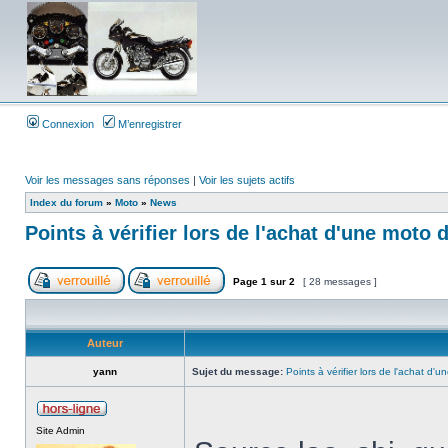
Connexion
M’enregistrer
Voir les messages sans réponses
|
Voir les sujets actifs
Index du forum
»
Moto
»
News
Points à vérifier lors de l'achat d'une moto 
Page
1
sur
2
[ 28 messages ]
Auteur
yann
Sujet du message:
Points à vérifier lors de l'achat d'
Site Admin