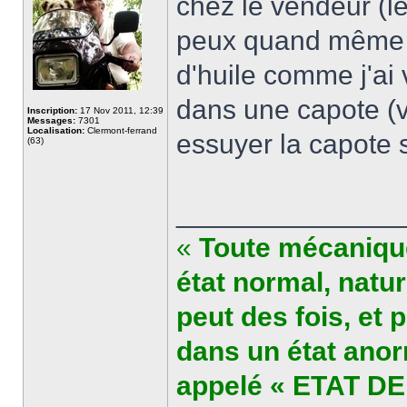
chez le vendeur (le 
peux quand même e
d'huile comme j'ai
dans une capote (vé
Inscription:
17 Nov 2011, 12:39
Messages:
7301
Localisation:
Clermont-ferrand
essuyer la capote s
(63)
______________
«
Toute mécanique
état normal, natu
peut des fois, et 
dans un état anor
appelé « ETAT DE