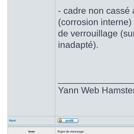
- cadre non cassé a
(corrosion interne) 
de verrouillage (s
inadapté).
______________
Yann Web Hamste
Haut
leon
Sujet du message: