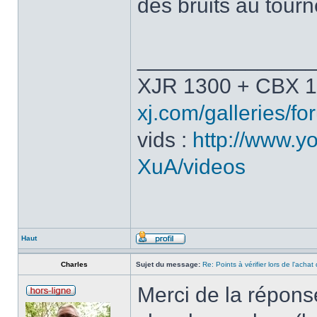
des bruits au tourn
______________
XJR 1300 + CBX 1
xj.com/galleries/for
vids :
http://www.y
XuA/videos
Haut
Charles
Sujet du message:
Re: Points à vérifier lors de l'acha
Merci de la réponse