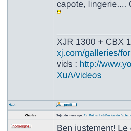
capote, lingerie...
______________
XJR 1300 + CBX 1
xj.com/galleries/for
vids :
http://www.y
XuA/videos
Haut
Charles
Sujet du message:
Re: Points à vérifier lors de l'acha
Ben justement! Le c