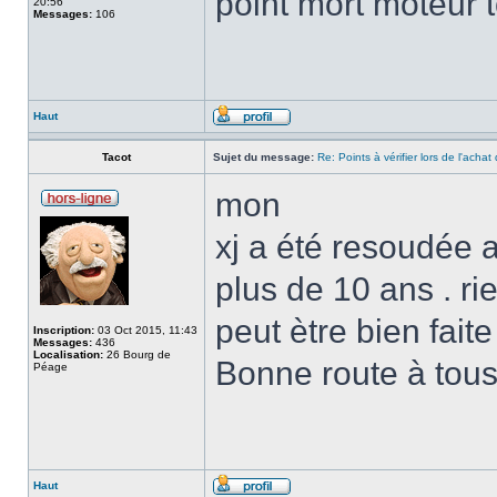
point mort moteur 
20:56
Messages:
106
Haut
Tacot
Sujet du message:
Re: Points à vérifier lors de l'acha
mon
xj a été resoudée a
plus de 10 ans . r
peut ètre bien faite .
Inscription:
03 Oct 2015, 11:43
Messages:
436
Localisation:
26 Bourg de
Bonne route à tou
Péage
Haut