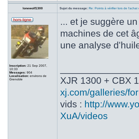
lonewolf1300
Sujet du message:
Re: Points à vérifier lors de l'acha
... et je suggère 
machines de cet âg
une analyse d'huil
______________
Inscription:
21 Sep 2007,
10:33
Messages:
904
Localisation:
environs de
XJR 1300 + CBX 1
Grenoble
xj.com/galleries/for
vids :
http://www.y
XuA/videos