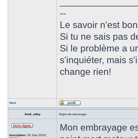
______________
--
Le savoir n'est bon
Si tu ne sais pas d
Si le problème a un
s'inquiéter, mais s'
change rien!
Haut
fredi_wlkp
Sujet du message:
Mon embrayage est d
Inscription:
20 Juin 2010,