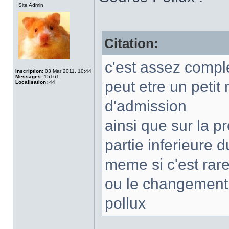
Site Admin
Citation:
c'est assez comple
Inscription:
03 Mar 2011, 10:44
Messages:
15161
peut etre un petit 
Localisation:
44
d'admission
ainsi que sur la p
partie inferieure d
meme si c'est rar
ou le changement
pollux