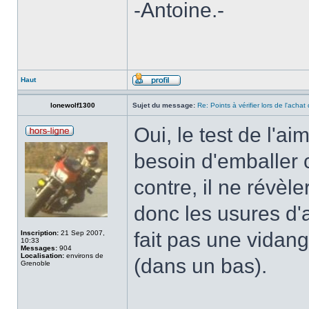
-Antoine.-
Haut
lonewolf1300
Sujet du message:
Re: Points à vérifier lors de l'acha
Oui, le test de l'a
besoin d'emballer c
contre, il ne révèl
donc les usures d'
fait pas une vidang
Inscription:
21 Sep 2007,
10:33
Messages:
904
Localisation:
environs de
(dans un bas).
Grenoble