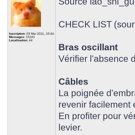
Source lao_shi_g
CHECK LIST (sou
Inscription:
03 Mar 2011, 10:44
Messages:
15161
Localisation:
44
Bras oscillant
Vérifier l'absence d
Câbles
La poignée d'embra
revenir facilement 
En profiter pour vér
levier.