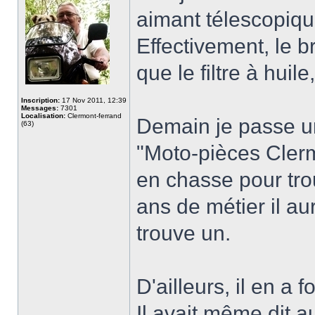
aimant télescopiqu
Effectivement, le b
que le filtre à huile
Inscription:
17 Nov 2011, 12:39
Messages:
7301
Localisation:
Clermont-ferrand
Demain je passe un
(63)
"Moto-pièces Clermo
en chasse pour tro
ans de métier il au
trouve un.
D'ailleurs, il en a f
Il avait même dit a