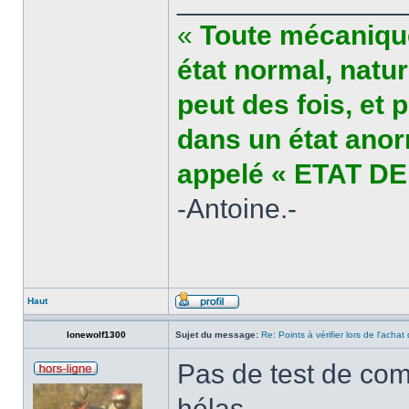
______________
«
Toute mécanique
état normal, natu
peut des fois, et 
dans un état anor
appelé « ETAT DE
-Antoine.-
Haut
lonewolf1300
Sujet du message:
Re: Points à vérifier lors de l'acha
Pas de test de co
hélas.