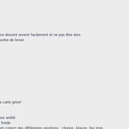
se doivent revenir facilement et ne pas être durs.
sortie de levier.
 carte grise!
eur arrêté
 froide
 correct des différentes positions : clignos, klaxon, feu stop