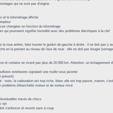
fistolages qui ne sont pas d'origine
to et le kilométrage affiché
ompteur
 pièces changées en fonction du kilométrage
s qui pourraient signifier humidité avec des problèmes électriques à la clef
 la roue arrière, faire tourner le guidon de gauche à droite : il ne doit pas y av
che en la prenant au niveau de l'axe de roue : elle ne doit pas bouger (serrage 
ion et certains ne vivent pas plus de 20.000 km. Attention, un échappement d'
ouflures extérieures signalant une rouille sous jacente
I présent)
 : noire, la carburation est trop riche, blanc elle est trop pauvre, marron, c'est
un problème d'étanchéité moteur et de moteur rincé
 d'éventuelles traces de chocs
s spi
oit s'enfoncer et revenir sans à coup