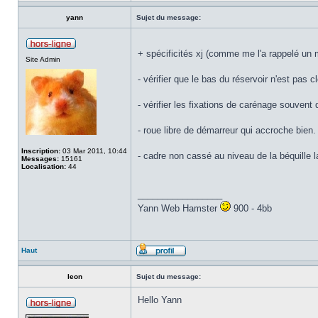
yann
Sujet du message:
+ spécificités xj (comme me l'a rappelé un 
Site Admin
- vérifier que le bas du réservoir n'est pas 
- vérifier les fixations de carénage souvent 
- roue libre de démarreur qui accroche bien.
Inscription:
03 Mar 2011, 10:44
- cadre non cassé au niveau de la béquille la
Messages:
15161
Localisation:
44
_________________
Yann Web Hamster
900 - 4bb
Haut
leon
Sujet du message:
Hello Yann