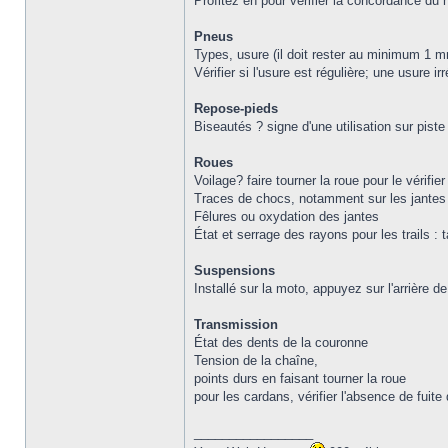
Profitez en pour vérifier la concordance du 
Pneus
Types, usure (il doit rester au minimum 1 m
Vérifier si l'usure est régulière; une usure i
Repose-pieds
Biseautés ? signe d'une utilisation sur pist
Roues
Voilage? faire tourner la roue pour le vérifier
Traces de chocs, notamment sur les jantes
Fêlures ou oxydation des jantes
État et serrage des rayons pour les trails : 
Suspensions
Installé sur la moto, appuyez sur l'arrière d
Transmission
État des dents de la couronne
Tension de la chaîne,
points durs en faisant tourner la roue
pour les cardans, vérifier l'absence de fuite
_________________