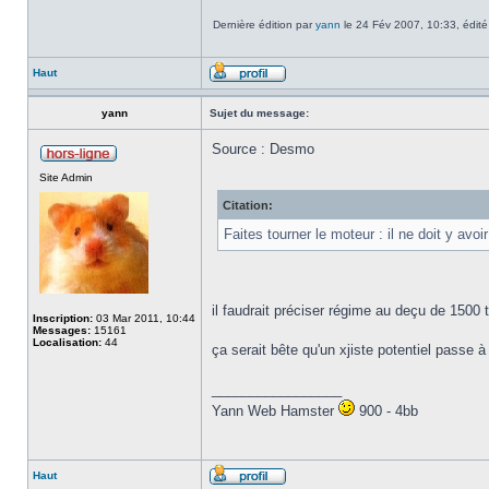
Dernière édition par
yann
le 24 Fév 2007, 10:33, édité 
Haut
yann
Sujet du message:
Source : Desmo
Site Admin
Citation:
Faites tourner le moteur : il ne doit y avo
il faudrait préciser régime au deçu de 1500 
Inscription:
03 Mar 2011, 10:44
Messages:
15161
Localisation:
44
ça serait bête qu'un xjiste potentiel passe à
_________________
Yann Web Hamster
900 - 4bb
Haut