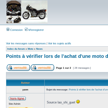
Connexion
M’enregistrer
Voir les messages sans réponses
|
Voir les sujets actifs
Index du forum
»
Moto
»
News
Points à vérifier lors de l'achat d'une moto 
Page
1
sur
2
[ 28 messages ]
Auteur
yann
Sujet du message:
Points à vérifier lors de l'achat d'
Source lao_shi_guet
Site Admin