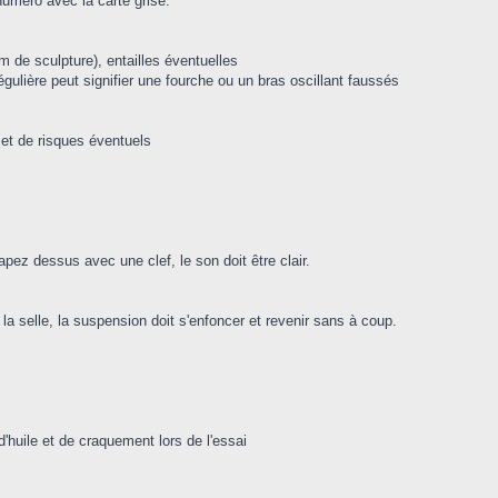
numéro avec la carte grise.
m de sculpture), entailles éventuelles
rrégulière peut signifier une fourche ou un bras oscillant faussés
e et de risques éventuels
tapez dessus avec une clef, le son doit être clair.
e la selle, la suspension doit s'enfoncer et revenir sans à coup.
 d'huile et de craquement lors de l'essai