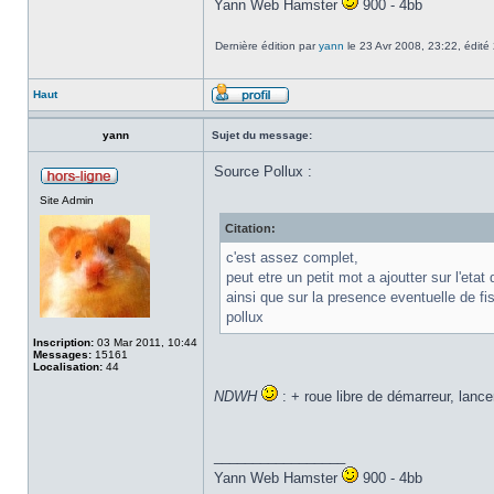
Yann Web Hamster
900 - 4bb
Dernière édition par
yann
le 23 Avr 2008, 23:22, édité 2
Haut
yann
Sujet du message:
Source Pollux :
Site Admin
Citation:
c'est assez complet,
peut etre un petit mot a ajoutter sur l'eta
ainsi que sur la presence eventuelle de fi
pollux
Inscription:
03 Mar 2011, 10:44
Messages:
15161
Localisation:
44
NDWH
: + roue libre de démarreur, lance
_________________
Yann Web Hamster
900 - 4bb