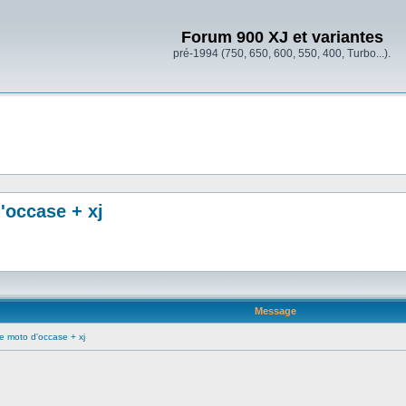
Forum 900 XJ et variantes
pré-1994 (750, 650, 600, 550, 400, Turbo...).
d'occase + xj
Message
une moto d'occase + xj