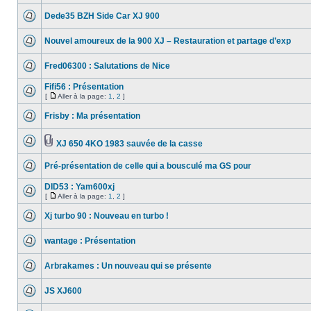
Dede35 BZH Side Car XJ 900
Nouvel amoureux de la 900 XJ – Restauration et partage d’exp
Fred06300 : Salutations de Nice
Fifi56 : Présentation
[
Aller à la page:
1
,
2
]
Frisby : Ma présentation
XJ 650 4KO 1983 sauvée de la casse
Pré-présentation de celle qui a bousculé ma GS pour
DID53 : Yam600xj
[
Aller à la page:
1
,
2
]
Xj turbo 90 : Nouveau en turbo !
wantage : Présentation
Arbrakames : Un nouveau qui se présente
JS XJ600