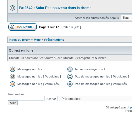
Pat2642 : Salut P'tit nouveau dans la drome
Afficher les sujets postés depuis:
Page
1
sur
47
[ 2325 sujets ]
Index du forum
»
Moto
»
Présentations
Qui est en ligne
Utilisateurs parcourant ce forum: Aucun utilisateur enregistré et 5 invités
Messages non lus
Aucun message non lu
Messages non lus [ Populaires ]
Pas de messages non lus [ Populaires ]
Messages non lus [ Verrouillés ]
Pas de messages non lus [ Verrouillés ]
Rechercher:
Aller à:
Développé par
ph
Trad