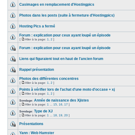
Casimages en remplacement d'Hostingpics
Photos dans les posts (suite à fermeture d'Hostingpics)
Hosting Pics a fermé
Forum : explication pour ceux ayant loupé un épisode
[
Aller à la page:
1
,
2
]
Forum : explication pour ceux ayant loupé un épisode
Liens qui figuraient tout en haut de l'ancien forum
Rappel présentation
Photos des différentes concentres
[
Aller à la page:
1
,
2
]
Points à vérifier lors de l'achat d'une moto d'occase + xj
[
Aller à la page:
1
,
2
]
Année de naissance des Xjistes
Sondage:
[
Aller à la page:
1
...
15
,
16
,
17
]
Type de XJ
Sondage:
[
Aller à la page:
1
...
18
,
19
,
20
]
Présentations
Yann : Web Hamster