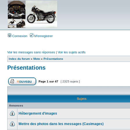
Connexion
M’enregistrer
Voir les messages sans réponses
|
Voir les sujets actifs
Index du forum
»
Moto
»
Présentations
Présentations
Page
1
sur
47
[ 2325 sujets ]
Sujets
Annonces
Hébergement d'images
Mettre des photos dans les messages (Casimages)