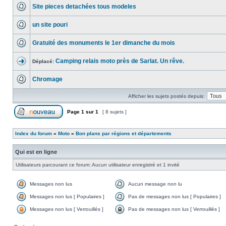
Site pieces detachées tous modeles
un site pouri
Gratuité des monuments le 1er dimanche du mois
Camping relais moto près de Sarlat. Un rêve.
Déplacé:
Chromage
Afficher les sujets postés depuis:
Page
1
sur
1
[ 8 sujets ]
Index du forum
»
Moto
»
Bon plans par régions et départements
Qui est en ligne
Utilisateurs parcourant ce forum: Aucun utilisateur enregistré et 1 invité
Messages non lus
Aucun message non lu
Messages non lus [ Populaires ]
Pas de messages non lus [ Populaires ]
Messages non lus [ Verrouillés ]
Pas de messages non lus [ Verrouillés ]