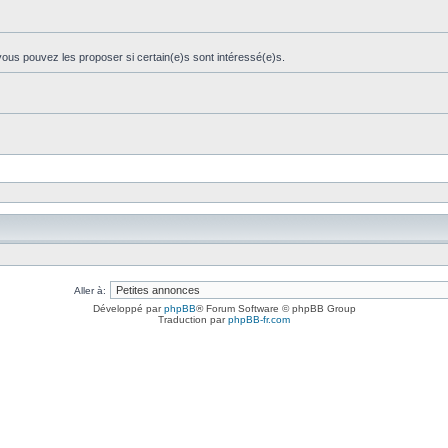
ous pouvez les proposer si certain(e)s sont intéressé(e)s.
Aller à:
Développé par
phpBB
® Forum Software © phpBB Group
Traduction par
phpBB-fr.com