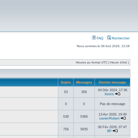
FAQ
Rechercher
Nous sommes le 06 Aoû 2026, 13:28
Heures au format UTC [ Heure d’été ]
Sujets
Messages
Dernier message
04 Déc 2024, 17:36
53
356
Xeons
0
0
Pas de message
13 Avr 2026, 19:49
538
5365
xavier/Robert
06 Fév 2026, 07:47
756
5835
BP