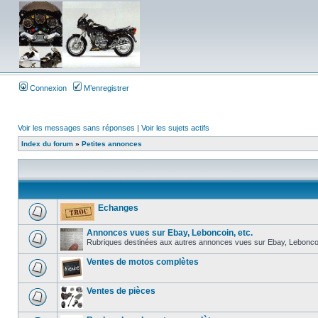
Connexion
M’enregistrer
Voir les messages sans réponses
|
Voir les sujets actifs
Index du forum
»
Petites annonces
Echanges
Annonces vues sur Ebay, Leboncoin, etc.
Rubriques destinées aux autres annonces vues sur Ebay, Leboncoin 
Ventes de motos complètes
Ventes de pièces