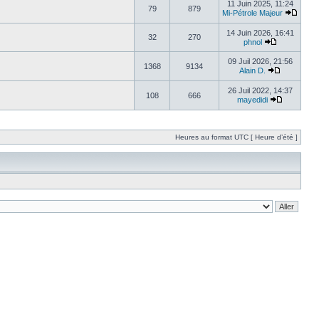
11 Juin 2025, 11:24
79
879
Mi-Pétrole Majeur
14 Juin 2026, 16:41
32
270
phnol
09 Juil 2026, 21:56
1368
9134
Alain D.
26 Juil 2022, 14:37
108
666
mayedidi
Heures au format UTC [ Heure d’été ]