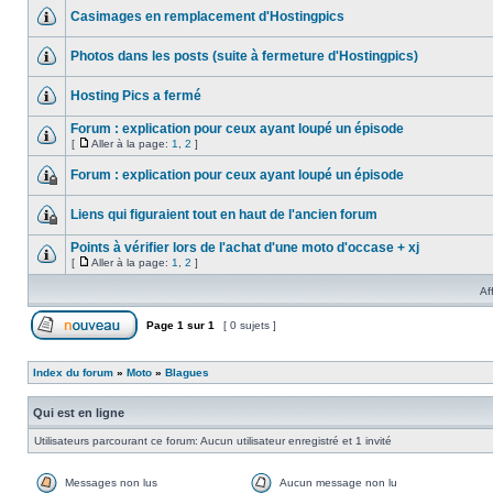
Casimages en remplacement d'Hostingpics
Photos dans les posts (suite à fermeture d'Hostingpics)
Hosting Pics a fermé
Forum : explication pour ceux ayant loupé un épisode
[
Aller à la page:
1
,
2
]
Forum : explication pour ceux ayant loupé un épisode
Liens qui figuraient tout en haut de l'ancien forum
Points à vérifier lors de l'achat d'une moto d'occase + xj
[
Aller à la page:
1
,
2
]
Af
Page
1
sur
1
[ 0 sujets ]
Index du forum
»
Moto
»
Blagues
Qui est en ligne
Utilisateurs parcourant ce forum: Aucun utilisateur enregistré et 1 invité
Messages non lus
Aucun message non lu