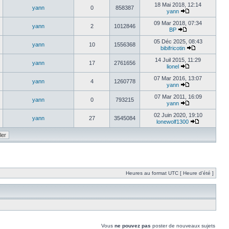
18 Mai 2018, 12:14
yann
0
858387
yann
09 Mar 2018, 07:34
yann
2
1012846
BP
05 Déc 2025, 08:43
yann
10
1556368
bibifricotin
14 Juil 2015, 11:29
yann
17
2761656
lionel
07 Mar 2016, 13:07
yann
4
1260778
yann
07 Mar 2011, 16:09
yann
0
793215
yann
02 Juin 2020, 19:10
yann
27
3545084
lonewolf1300
Heures au format UTC [ Heure d’été ]
Vous
ne pouvez pas
poster de nouveaux sujets