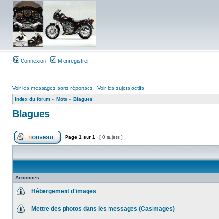
Connexion
M’enregistrer
Voir les messages sans réponses
|
Voir les sujets actifs
Index du forum
»
Moto
»
Blagues
Blagues
Page
1
sur
1
[ 0 sujets ]
Annonces
Hébergement d'images
Mettre des photos dans les messages (Casimages)