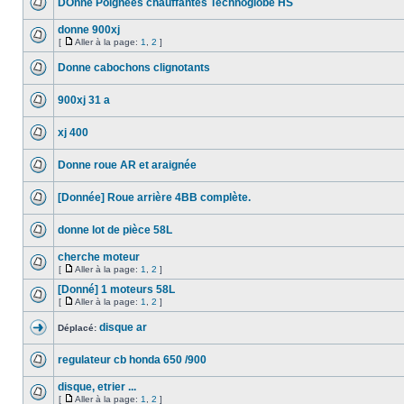
DOnne Poignées chauffantes Technoglobe HS
donne 900xj
[
Aller à la page:
1
,
2
]
Donne cabochons clignotants
900xj 31 a
xj 400
Donne roue AR et araignée
[Donnée] Roue arrière 4BB complète.
donne lot de pièce 58L
cherche moteur
[
Aller à la page:
1
,
2
]
[Donné] 1 moteurs 58L
[
Aller à la page:
1
,
2
]
disque ar
Déplacé:
regulateur cb honda 650 /900
disque, etrier ...
[
Aller à la page:
1
,
2
]