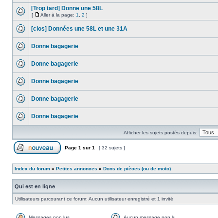
[Trop tard] Donne une 58L
[
Aller à la page:
1
,
2
]
[clos] Données une 58L et une 31A
Donne bagagerie
Donne bagagerie
Donne bagagerie
Donne bagagerie
Donne bagagerie
Afficher les sujets postés depuis:
Page
1
sur
1
[ 32 sujets ]
Index du forum
»
Petites annonces
»
Dons de pièces (ou de moto)
Qui est en ligne
Utilisateurs parcourant ce forum: Aucun utilisateur enregistré et 1 invité
Messages non lus
Aucun message non lu