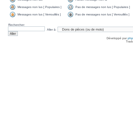
Messages non lus [ Populaires ]
Pas de messages non lus [ Populaires ]
Messages non lus [ Verrouillés ]
Pas de messages non lus [ Verrouillés ]
Rechercher:
Aller à:
Développé par
ph
Trad