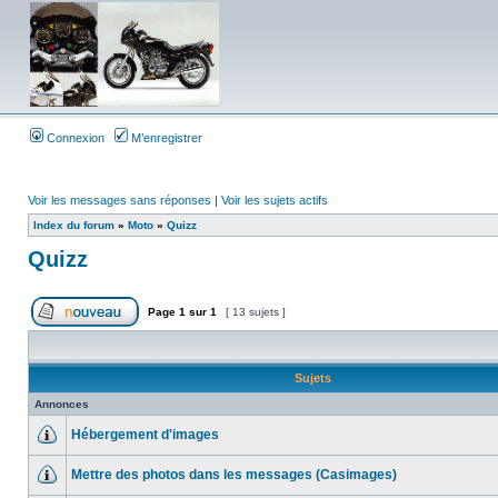
Connexion
M’enregistrer
Voir les messages sans réponses
|
Voir les sujets actifs
Index du forum
»
Moto
»
Quizz
Quizz
Page
1
sur
1
[ 13 sujets ]
Sujets
Annonces
Hébergement d'images
Mettre des photos dans les messages (Casimages)