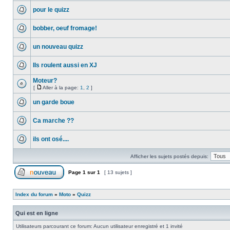
pour le quizz
bobber, oeuf fromage!
un nouveau quizz
Ils roulent aussi en XJ
Moteur?
[
Aller à la page:
1
,
2
]
un garde boue
Ca marche ??
ils ont osé....
Afficher les sujets postés depuis:
Page
1
sur
1
[ 13 sujets ]
Index du forum
»
Moto
»
Quizz
Qui est en ligne
Utilisateurs parcourant ce forum: Aucun utilisateur enregistré et 1 invité