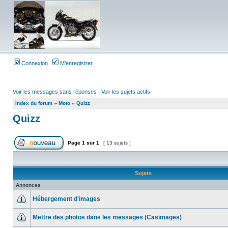
Connexion
M’enregistrer
Voir les messages sans réponses
|
Voir les sujets actifs
Index du forum
»
Moto
»
Quizz
Quizz
Page
1
sur
1
[ 13 sujets ]
Sujets
Annonces
Hébergement d'images
Mettre des photos dans les messages (Casimages)