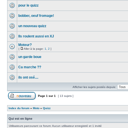
pour le quizz
bobber, oeuf fromage!
un nouveau quizz
Ils roulent aussi en XJ
Moteur?
[
Aller à la page:
1
,
2
]
un garde boue
Ca marche ??
ils ont osé....
Afficher les sujets postés depuis:
Page
1
sur
1
[ 13 sujets ]
Index du forum
»
Moto
»
Quizz
Qui est en ligne
Utilisateurs parcourant ce forum: Aucun utilisateur enregistré et 1 invité