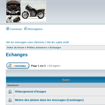
Connexion
M’enregistrer
Voir les messages sans réponses
|
Voir les sujets actifs
Index du forum
»
Petites annonces
»
Echanges
Echanges
Page
1
sur
2
[ 53 sujets ]
Sujets
Annonces
Hébergement d'images
Mettre des photos dans les messages (Casimages)