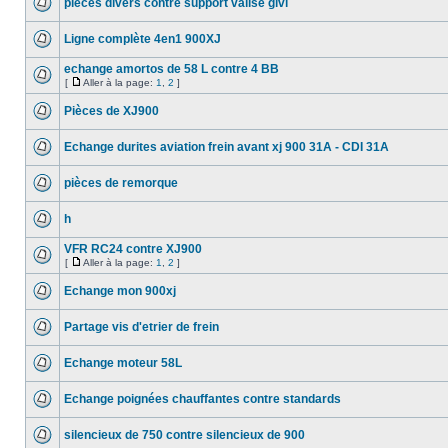
piéces divers contre support valise givi
Ligne complète 4en1 900XJ
echange amortos de 58 L contre 4 BB
[
Aller à la page:
1
,
2
]
Pièces de XJ900
Echange durites aviation frein avant xj 900 31A - CDI 31A
pièces de remorque
h
VFR RC24 contre XJ900
[
Aller à la page:
1
,
2
]
Echange mon 900xj
Partage vis d'etrier de frein
Echange moteur 58L
Echange poignées chauffantes contre standards
silencieux de 750 contre silencieux de 900