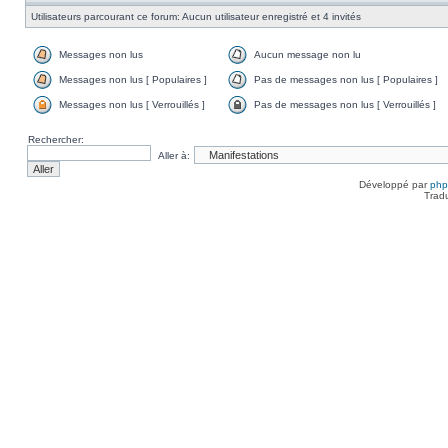
Utilisateurs parcourant ce forum: Aucun utilisateur enregistré et 4 invités
Messages non lus
Aucun message non lu
Messages non lus [ Populaires ]
Pas de messages non lus [ Populaires ]
Messages non lus [ Verrouillés ]
Pas de messages non lus [ Verrouillés ]
Rechercher:
Aller à:
Développé par
ph
Trad