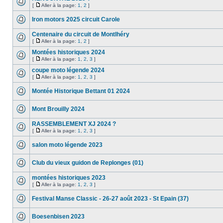
[
Aller à la page:
1
,
2
]
Iron motors 2025 circuit Carole
Centenaire du circuit de Montlhéry
[
Aller à la page:
1
,
2
]
Montées historiques 2024
[
Aller à la page:
1
,
2
,
3
]
coupe moto légende 2024
[
Aller à la page:
1
,
2
,
3
]
Montée Historique Bettant 01 2024
Mont Brouilly 2024
RASSEMBLEMENT XJ 2024 ?
[
Aller à la page:
1
,
2
,
3
]
salon moto légende 2023
Club du vieux guidon de Replonges (01)
montées historiques 2023
[
Aller à la page:
1
,
2
,
3
]
Festival Manse Classic - 26-27 août 2023 - St Epain (37)
Boesenbisen 2023