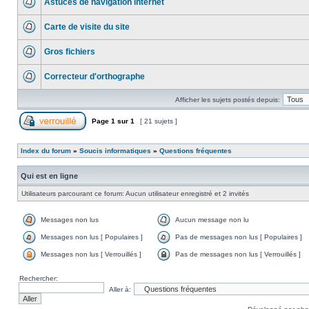
Astuces de navigation internet
Carte de visite du site
Gros fichiers
Correcteur d'orthographe
Afficher les sujets postés depuis:
Page
1
sur
1
[ 21 sujets ]
Index du forum
»
Soucis informatiques
»
Questions fréquentes
Qui est en ligne
Utilisateurs parcourant ce forum: Aucun utilisateur enregistré et 2 invités
Messages non lus
Aucun message non lu
Messages non lus [ Populaires ]
Pas de messages non lus [ Populaires ]
Messages non lus [ Verrouillés ]
Pas de messages non lus [ Verrouillés ]
Rechercher:
Aller à: