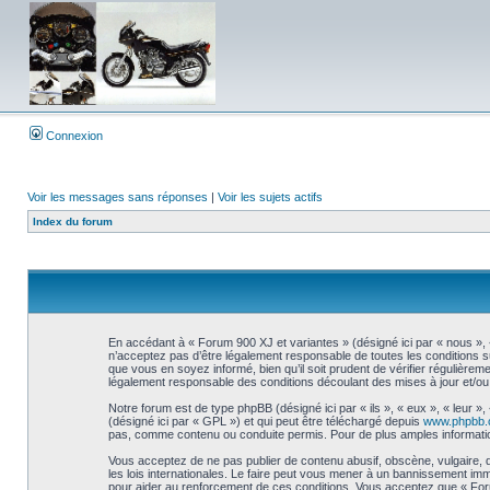
Connexion
Voir les messages sans réponses
|
Voir les sujets actifs
Index du forum
En accédant à « Forum 900 XJ et variantes » (désigné ici par « nous », 
n’acceptez pas d’être légalement responsable de toutes les conditions s
que vous en soyez informé, bien qu’il soit prudent de vérifier régulière
légalement responsable des conditions découlant des mises à jour et/ou 
Notre forum est de type phpBB (désigné ici par « ils », « eux », « leur 
(désigné ici par « GPL ») et qui peut être téléchargé depuis
www.phpbb
pas, comme contenu ou conduite permis. Pour de plus amples informatio
Vous acceptez de ne pas publier de contenu abusif, obscène, vulgaire, d
les lois internationales. Le faire peut vous mener à un bannissement imm
pour aider au renforcement de ces conditions. Vous acceptez que « Forum