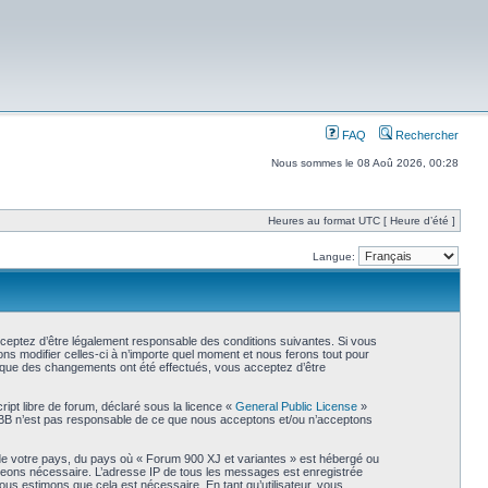
FAQ
Rechercher
Nous sommes le 08 Aoû 2026, 00:28
Heures au format UTC [ Heure d’été ]
Langue:
cceptez d’être légalement responsable des conditions suivantes. Si vous
ns modifier celles-ci à n’importe quel moment et nous ferons tout pour
rs que des changements ont été effectués, vous acceptez d’être
ipt libre de forum, déclaré sous la licence «
General Public License
»
phpBB n’est pas responsable de ce que nous acceptons et/ou n’acceptons
 de votre pays, du pays où « Forum 900 XJ et variantes » est hébergé ou
jugeons nécessaire. L’adresse IP de tous les messages est enregistrée
us estimons que cela est nécessaire. En tant qu’utilisateur, vous