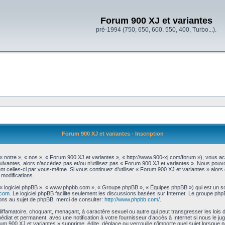
Forum 900 XJ et variantes
pré-1994 (750, 650, 600, 550, 400, Turbo...).
Forum 900 XJ et variantes - Inscription
« notre », « nos », « Forum 900 XJ et variantes », « http://www.900-xj.com/forum »), vous a
uivantes, alors n’accédez pas et/ou n’utilisez pas « Forum 900 XJ et variantes ». Nous pouvo
ment celles-ci par vous-même. Si vous continuez d’utiliser « Forum 900 XJ et variantes » alo
modifications.
», « logiciel phpBB », « www.phpbb.com », « Groupe phpBB », « Équipes phpBB ») qui est un scr
.com
. Le logiciel phpBB facilite seulement les discussions basées sur Internet. Le groupe 
ns au sujet de phpBB, merci de consulter:
http://www.phpbb.com/
.
iffamatoire, choquant, menaçant, à caractère sexuel ou autre qui peut transgresser les lois
édiat et permanent, avec une notification à votre fournisseur d’accès à Internet si nous le 
 900 XJ et variantes » supprime, édite, déplace ou verrouille n’importe quel sujet lorsque no