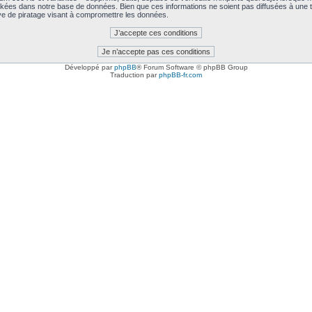
kées dans notre base de données. Bien que ces informations ne soient pas diffusées à une t
e de piratage visant à compromettre les données.
Développé par
phpBB
® Forum Software © phpBB Group
Traduction par
phpBB-fr.com