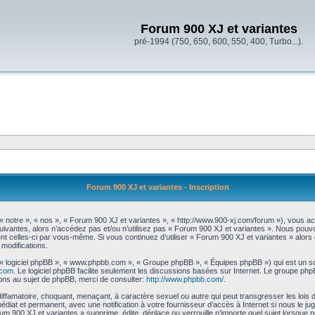
Forum 900 XJ et variantes
pré-1994 (750, 650, 600, 550, 400, Turbo...).
Forum 900 XJ et variantes - Inscription
« notre », « nos », « Forum 900 XJ et variantes », « http://www.900-xj.com/forum »), vous a
uivantes, alors n’accédez pas et/ou n’utilisez pas « Forum 900 XJ et variantes ». Nous pouvo
ment celles-ci par vous-même. Si vous continuez d’utiliser « Forum 900 XJ et variantes » alo
modifications.
», « logiciel phpBB », « www.phpbb.com », « Groupe phpBB », « Équipes phpBB ») qui est un scr
.com
. Le logiciel phpBB facilite seulement les discussions basées sur Internet. Le groupe 
ns au sujet de phpBB, merci de consulter:
http://www.phpbb.com/
.
iffamatoire, choquant, menaçant, à caractère sexuel ou autre qui peut transgresser les lois
édiat et permanent, avec une notification à votre fournisseur d’accès à Internet si nous le 
 900 XJ et variantes » supprime, édite, déplace ou verrouille n’importe quel sujet lorsque no