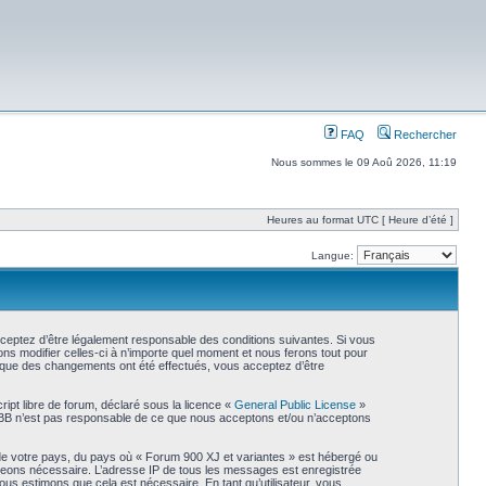
FAQ
Rechercher
Nous sommes le 09 Aoû 2026, 11:19
Heures au format UTC [ Heure d’été ]
Langue:
cceptez d’être légalement responsable des conditions suivantes. Si vous
ns modifier celles-ci à n’importe quel moment et nous ferons tout pour
rs que des changements ont été effectués, vous acceptez d’être
ipt libre de forum, déclaré sous la licence «
General Public License
»
phpBB n’est pas responsable de ce que nous acceptons et/ou n’acceptons
 de votre pays, du pays où « Forum 900 XJ et variantes » est hébergé ou
jugeons nécessaire. L’adresse IP de tous les messages est enregistrée
us estimons que cela est nécessaire. En tant qu’utilisateur, vous