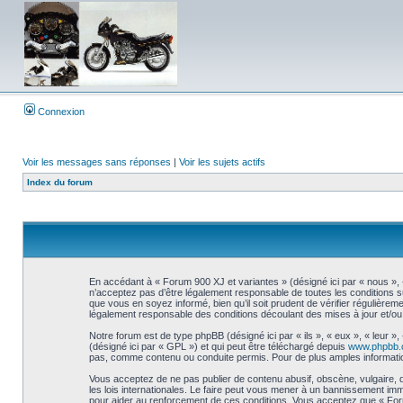
Connexion
Voir les messages sans réponses
|
Voir les sujets actifs
Index du forum
En accédant à « Forum 900 XJ et variantes » (désigné ici par « nous », 
n’acceptez pas d’être légalement responsable de toutes les conditions s
que vous en soyez informé, bien qu’il soit prudent de vérifier régulière
légalement responsable des conditions découlant des mises à jour et/ou 
Notre forum est de type phpBB (désigné ici par « ils », « eux », « leur 
(désigné ici par « GPL ») et qui peut être téléchargé depuis
www.phpbb
pas, comme contenu ou conduite permis. Pour de plus amples informatio
Vous acceptez de ne pas publier de contenu abusif, obscène, vulgaire, d
les lois internationales. Le faire peut vous mener à un bannissement imm
pour aider au renforcement de ces conditions. Vous acceptez que « Forum