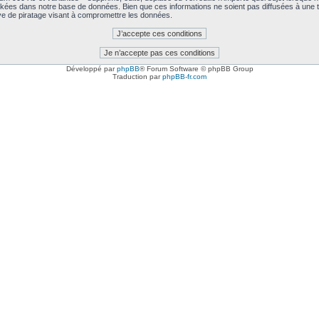
kées dans notre base de données. Bien que ces informations ne soient pas diffusées à une t
e de piratage visant à compromettre les données.
Développé par
phpBB
® Forum Software © phpBB Group
Traduction par
phpBB-fr.com