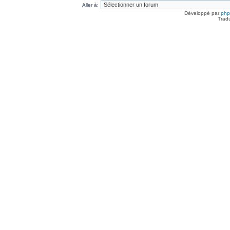
Aller à:
Développé par
ph
Trad