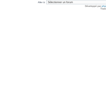
Aller à:
Développé par
ph
Trad