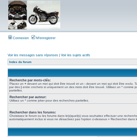
Connexion
M’enregistrer
Voir les messages sans réponses
|
Voir les sujets actifs
Index du forum
Recherche par mots-clés:
Placez un
+
devant un mot qui doit être trouvé et un
-
devant un mot qui doit être exclu. 
par des
|
entre crochets si uniquement un des mots doit être trouvé. Utilisez un * comme j
partielles.
Rechercher par auteur:
Utilisez un * comme joker pour des recherches partielles.
Rechercher dans les forums:
Choisissez le forum ou les forums dans le(s)quel(s) vous souhaitez effectuer une recherc
automatiquement inclus si vous ne désactivez pas l’option ci-dessous « Rechercher dans l