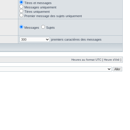
Titres et messages
Messages uniquement
Titres uniquement
Premier message des sujets uniquement
Messages
Sujets
premiers caractères des messages
Heures au format UTC [ Heure d’été ]