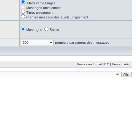
Titres et messages
Messages uniquement
Titres uniquement
Premier message des sujets uniquement
Messages
Sujets
premiers caractères des messages
Heures au format UTC [ Heure d’été ]