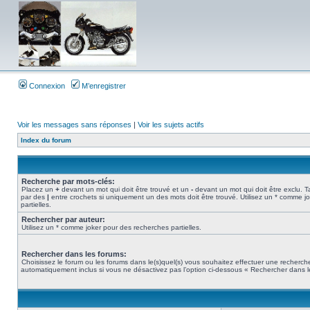
Connexion
M’enregistrer
Voir les messages sans réponses
|
Voir les sujets actifs
Index du forum
Recherche par mots-clés:
Placez un
+
devant un mot qui doit être trouvé et un
-
devant un mot qui doit être exclu. 
par des
|
entre crochets si uniquement un des mots doit être trouvé. Utilisez un * comme j
partielles.
Rechercher par auteur:
Utilisez un * comme joker pour des recherches partielles.
Rechercher dans les forums:
Choisissez le forum ou les forums dans le(s)quel(s) vous souhaitez effectuer une recherc
automatiquement inclus si vous ne désactivez pas l’option ci-dessous « Rechercher dans l