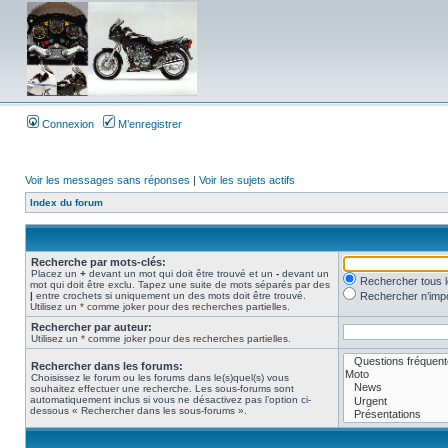
Connexion
M’enregistrer
Voir les messages sans réponses
|
Voir les sujets actifs
Index du forum
Recherche par mots-clés:
Placez un
+
devant un mot qui doit être trouvé et un
-
devant un
Rechercher tous 
mot qui doit être exclu. Tapez une suite de mots séparés par des
|
entre crochets si uniquement un des mots doit être trouvé.
Rechercher n’impo
Utilisez un * comme joker pour des recherches partielles.
Rechercher par auteur:
Utilisez un * comme joker pour des recherches partielles.
Rechercher dans les forums:
Choisissez le forum ou les forums dans le(s)quel(s) vous
souhaitez effectuer une recherche. Les sous-forums sont
automatiquement inclus si vous ne désactivez pas l’option ci-
dessous « Rechercher dans les sous-forums ».