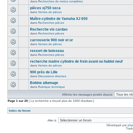
dans
Recherches de motos complètes
pièces xj750 seca
dans
Ventes de pièces
Maître-cylindre de Yamaha XJ 650
dans
Recherches pièces
Recherche vis cardan
dans
Recherches pièces
carrosserie 900 noir et or
dans
Ventes de pièces
ressort de boisseau
dans
Recherches pièces
recherche maitre cylindre de frein avant ou hublot neuf
dans
Ventes de pièces
900 près de Lille
dans
Discussions diverses
Bobine allumage
dans
Rubrique technique
Afficher les messages postés depuis:
Page
1
sur
20
[ La recherche a trouvé plus de 1000 résultats ]
Index du forum
Aller à:
Développé par
ph
Trad