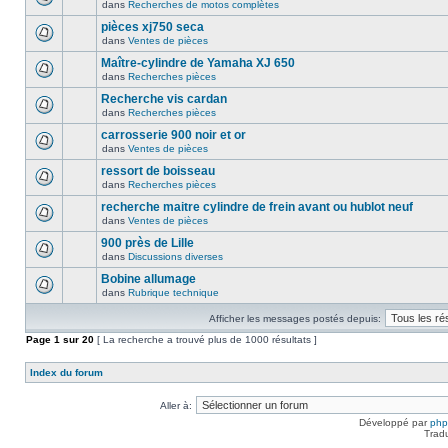
dans
Recherches de motos complètes
pièces xj750 seca
dans
Ventes de pièces
Maître-cylindre de Yamaha XJ 650
dans
Recherches pièces
Recherche vis cardan
dans
Recherches pièces
carrosserie 900 noir et or
dans
Ventes de pièces
ressort de boisseau
dans
Recherches pièces
recherche maitre cylindre de frein avant ou hublot neuf
dans
Ventes de pièces
900 près de Lille
dans
Discussions diverses
Bobine allumage
dans
Rubrique technique
Afficher les messages postés depuis:
Page
1
sur
20
[ La recherche a trouvé plus de 1000 résultats ]
Index du forum
Aller à:
Développé par
ph
Trad