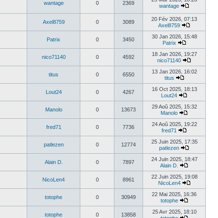
wantage
0
2369
wantage
20 Fév 2026, 07:13
Axel8759
0
3089
Axel8759
30 Jan 2026, 15:48
Patrix
0
3450
Patrix
18 Jan 2026, 19:27
nico71140
0
4592
nico71140
13 Jan 2026, 16:02
titus
0
6550
titus
16 Oct 2025, 18:13
Lout24
0
4267
Lout24
29 Aoû 2025, 15:32
Manolo
0
13673
Manolo
24 Aoû 2025, 19:22
fred71
0
7736
fred71
25 Juin 2025, 17:35
patlezen
0
12774
patlezen
24 Juin 2025, 18:47
Alain D.
0
7897
Alain D.
22 Juin 2025, 19:08
NicoLen4
0
8961
NicoLen4
22 Mai 2025, 16:36
totophe
0
30949
totophe
25 Avr 2025, 18:10
totophe
0
13858