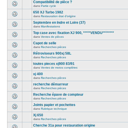
Compatibilité de pièce ?
dans
Partie cycle
650 XJ Turbo 1982
dans
Restauration état d'origine
Septembre en Indre et Loire (37)
dans
Manifestations
Top case avec fixation XJ 900, *****VENDU********
dans
Ventes de pièces
Capot de selle
dans
Recherches pièces
Rétroviseurs 900xj 58L
dans
Recherches pièces
toutes pieces xj900 83/91
dans
Ventes de motos complètes
xj 400
dans
Recherches pièces
recherche démarreur
dans
Recherches pièces
Recherche épave de compteur
dans
Recherches pièces
Joints papier et pochettes
dans
Rubrique technique
Xj 650
dans
Recherches pièces
Cherche 31a pour restauration origine