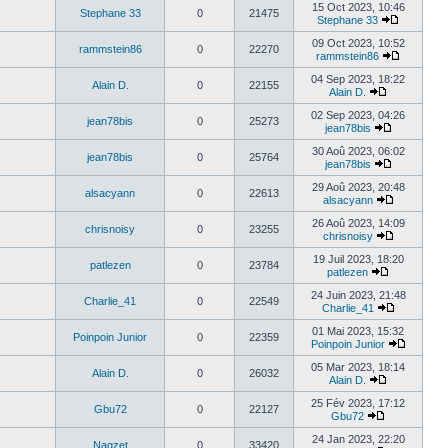
15 Oct 2023, 10:46
Stephane 33
0
21475
Stephane 33
09 Oct 2023, 10:52
rammstein86
0
22270
rammstein86
04 Sep 2023, 18:22
Alain D.
0
22155
Alain D.
02 Sep 2023, 04:26
jean78bis
0
25273
jean78bis
30 Aoû 2023, 06:02
jean78bis
0
25764
jean78bis
29 Aoû 2023, 20:48
alsacyann
0
22613
alsacyann
26 Aoû 2023, 14:09
chrisnoisy
0
23255
chrisnoisy
19 Juil 2023, 18:20
patlezen
0
23784
patlezen
24 Juin 2023, 21:48
Charlie_41
0
22549
Charlie_41
01 Mai 2023, 15:32
Poinpoin Junior
0
22359
Poinpoin Junior
05 Mar 2023, 18:14
Alain D.
0
26032
Alain D.
25 Fév 2023, 17:12
Gbu72
0
22127
Gbu72
24 Jan 2023, 22:20
Nagzet
0
33420