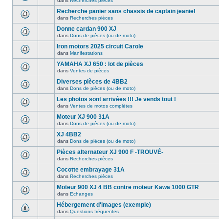
dans
Recherches pièces
Recherche panier sans chassis de captain jeaniel
dans
Recherches pièces
Donne cardan 900 XJ
dans
Dons de pièces (ou de moto)
Iron motors 2025 circuit Carole
dans
Manifestations
YAMAHA XJ 650 : lot de pièces
dans
Ventes de pièces
Diverses pièces de 4BB2
dans
Dons de pièces (ou de moto)
Les photos sont arrivées !!! Je vends tout !
dans
Ventes de motos complètes
Moteur XJ 900 31A
dans
Dons de pièces (ou de moto)
XJ 4BB2
dans
Dons de pièces (ou de moto)
Pièces alternateur XJ 900 F -TROUVÉ-
dans
Recherches pièces
Cocotte embrayage 31A
dans
Recherches pièces
Moteur 900 XJ 4 BB contre moteur Kawa 1000 GTR
dans
Echanges
Hébergement d'images (exemple)
dans
Questions fréquentes