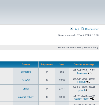
FAQ
Rechercher
Nous sommes le 07 Aoû 2026, 12:26
Heures au format UTC [ Heure d’été ]
Auteur
Réponses
Vus
Dernier message
09 Juil 2026, 13:22
Sombreo
0
865
Sombreo
19 Juin 2026, 10:04
Felix98
0
1366
Felix98
14 Juin 2026, 16:41
phnol
0
1747
phnol
13 Avr 2026, 19:49
xavier/Robert
0
3380
xavier/Robert
25 Mar 2026, 18:28