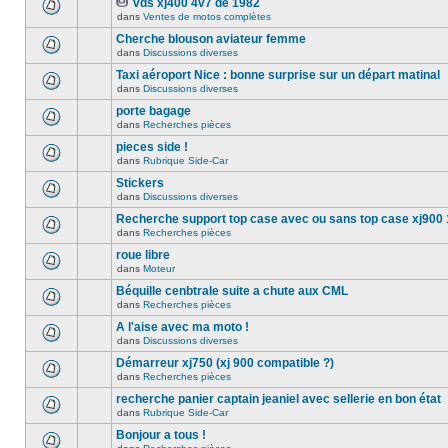
vds xj400 4v7 de 1982
dans
Ventes de motos complètes
Cherche blouson aviateur femme
dans
Discussions diverses
Taxi aéroport Nice : bonne surprise sur un départ matinal
dans
Discussions diverses
porte bagage
dans
Recherches pièces
pieces side !
dans
Rubrique Side-Car
Stickers
dans
Discussions diverses
Recherche support top case avec ou sans top case xj900
dans
Recherches pièces
roue libre
dans
Moteur
Béquille cenbtrale suite a chute aux CML
dans
Recherches pièces
A l'aise avec ma moto !
dans
Discussions diverses
Démarreur xj750 (xj 900 compatible ?)
dans
Recherches pièces
recherche panier captain jeaniel avec sellerie en bon état
dans
Rubrique Side-Car
Bonjour a tous !