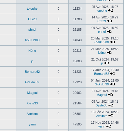
totophe
25 Avr 2025, 18:07
totophe
0
11234
totophe
14 Avr 2025, 18:29
CG29
0
11788
CG29
09 Avr 2025, 18:30
phnol
0
16185
phnol
26 Mar 2025, 19:18
650XJ900
0
14040
650XJ900
21 Mar 2025, 18:56
Nöno
0
10213
Nöno
21 Oct 2024, 19:57
jp
0
19803
jp
17 Juin 2024, 12:40
Bernard62
0
21233
Bernard62
04 Juin 2024, 21:00
GG du 39
0
17928
GG du 39
21 Avr 2024, 19:48
Magpul
0
20962
Magpul
08 Avr 2024, 18:41
Xjiste33
0
21564
Xjiste33
15 Fév 2024, 18:25
Almifoto
0
23881
Almifoto
17 Nov 2023, 14:46
yann
0
47595
yann