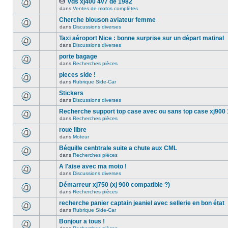
vds xj400 4v7 de 1982
dans
Ventes de motos complètes
Cherche blouson aviateur femme
dans
Discussions diverses
Taxi aéroport Nice : bonne surprise sur un départ matinal
dans
Discussions diverses
porte bagage
dans
Recherches pièces
pieces side !
dans
Rubrique Side-Car
Stickers
dans
Discussions diverses
Recherche support top case avec ou sans top case xj900
dans
Recherches pièces
roue libre
dans
Moteur
Béquille cenbtrale suite a chute aux CML
dans
Recherches pièces
A l'aise avec ma moto !
dans
Discussions diverses
Démarreur xj750 (xj 900 compatible ?)
dans
Recherches pièces
recherche panier captain jeaniel avec sellerie en bon état
dans
Rubrique Side-Car
Bonjour a tous !