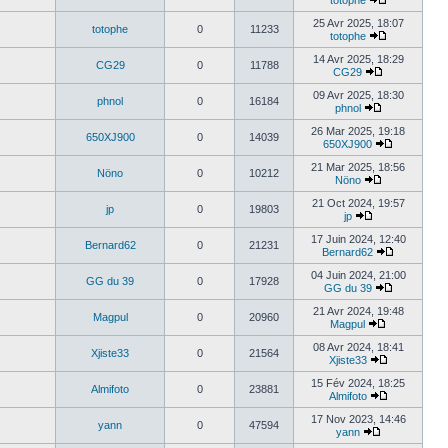
totophe
25 Avr 2025, 18:07
totophe
0
11233
totophe
14 Avr 2025, 18:29
CG29
0
11788
CG29
09 Avr 2025, 18:30
phnol
0
16184
phnol
26 Mar 2025, 19:18
650XJ900
0
14039
650XJ900
21 Mar 2025, 18:56
Nöno
0
10212
Nöno
21 Oct 2024, 19:57
jp
0
19803
jp
17 Juin 2024, 12:40
Bernard62
0
21231
Bernard62
04 Juin 2024, 21:00
GG du 39
0
17928
GG du 39
21 Avr 2024, 19:48
Magpul
0
20960
Magpul
08 Avr 2024, 18:41
Xjiste33
0
21564
Xjiste33
15 Fév 2024, 18:25
Almifoto
0
23881
Almifoto
17 Nov 2023, 14:46
yann
0
47594
yann