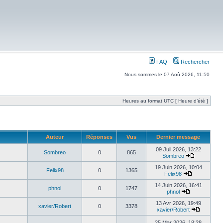
FAQ
Rechercher
Nous sommes le 07 Aoû 2026, 11:50
Heures au format UTC [ Heure d’été ]
Auteur
Réponses
Vus
Dernier message
09 Juil 2026, 13:22
Sombreo
0
865
Sombreo
19 Juin 2026, 10:04
Felix98
0
1365
Felix98
14 Juin 2026, 16:41
phnol
0
1747
phnol
13 Avr 2026, 19:49
xavier/Robert
0
3378
xavier/Robert
25 Mar 2026, 18:28