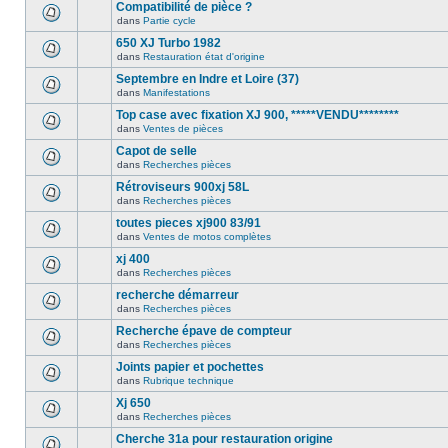
Compatibilité de pièce ?
dans
Partie cycle
650 XJ Turbo 1982
dans
Restauration état d'origine
Septembre en Indre et Loire (37)
dans
Manifestations
Top case avec fixation XJ 900, *****VENDU********
dans
Ventes de pièces
Capot de selle
dans
Recherches pièces
Rétroviseurs 900xj 58L
dans
Recherches pièces
toutes pieces xj900 83/91
dans
Ventes de motos complètes
xj 400
dans
Recherches pièces
recherche démarreur
dans
Recherches pièces
Recherche épave de compteur
dans
Recherches pièces
Joints papier et pochettes
dans
Rubrique technique
Xj 650
dans
Recherches pièces
Cherche 31a pour restauration origine