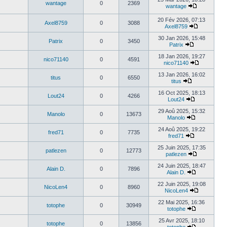
wantage
0
2369
wantage
20 Fév 2026, 07:13
Axel8759
0
3088
Axel8759
30 Jan 2026, 15:48
Patrix
0
3450
Patrix
18 Jan 2026, 19:27
nico71140
0
4591
nico71140
13 Jan 2026, 16:02
titus
0
6550
titus
16 Oct 2025, 18:13
Lout24
0
4266
Lout24
29 Aoû 2025, 15:32
Manolo
0
13673
Manolo
24 Aoû 2025, 19:22
fred71
0
7735
fred71
25 Juin 2025, 17:35
patlezen
0
12773
patlezen
24 Juin 2025, 18:47
Alain D.
0
7896
Alain D.
22 Juin 2025, 19:08
NicoLen4
0
8960
NicoLen4
22 Mai 2025, 16:36
totophe
0
30949
totophe
25 Avr 2025, 18:10
totophe
0
13856