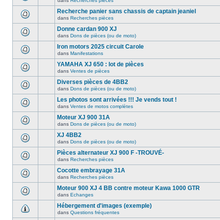
dans
Recherches pièces
Recherche panier sans chassis de captain jeaniel
dans
Recherches pièces
Donne cardan 900 XJ
dans
Dons de pièces (ou de moto)
Iron motors 2025 circuit Carole
dans
Manifestations
YAMAHA XJ 650 : lot de pièces
dans
Ventes de pièces
Diverses pièces de 4BB2
dans
Dons de pièces (ou de moto)
Les photos sont arrivées !!! Je vends tout !
dans
Ventes de motos complètes
Moteur XJ 900 31A
dans
Dons de pièces (ou de moto)
XJ 4BB2
dans
Dons de pièces (ou de moto)
Pièces alternateur XJ 900 F -TROUVÉ-
dans
Recherches pièces
Cocotte embrayage 31A
dans
Recherches pièces
Moteur 900 XJ 4 BB contre moteur Kawa 1000 GTR
dans
Echanges
Hébergement d'images (exemple)
dans
Questions fréquentes