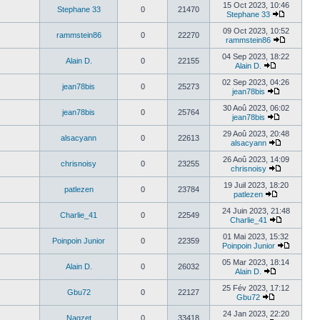
15 Oct 2023, 10:46
Stephane 33
0
21470
Stephane 33
09 Oct 2023, 10:52
rammstein86
0
22270
rammstein86
04 Sep 2023, 18:22
Alain D.
0
22155
Alain D.
02 Sep 2023, 04:26
jean78bis
0
25273
jean78bis
30 Aoû 2023, 06:02
jean78bis
0
25764
jean78bis
29 Aoû 2023, 20:48
alsacyann
0
22613
alsacyann
26 Aoû 2023, 14:09
chrisnoisy
0
23255
chrisnoisy
19 Juil 2023, 18:20
patlezen
0
23784
patlezen
24 Juin 2023, 21:48
Charlie_41
0
22549
Charlie_41
01 Mai 2023, 15:32
Poinpoin Junior
0
22359
Poinpoin Junior
05 Mar 2023, 18:14
Alain D.
0
26032
Alain D.
25 Fév 2023, 17:12
Gbu72
0
22127
Gbu72
24 Jan 2023, 22:20
Nagzet
0
33418