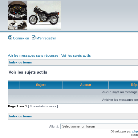
Connexion
M’enregistrer
Voir les messages sans réponses
|
Voir les sujets actifs
Index du forum
Voir les sujets actifs
Sujets
Auteur
Rép
Aucun sujet ou message 
Afficher les messages po
Page
1
sur
1
[ 0 résultats trouvés ]
Index du forum
Aller à:
Développé par
ph
Trad