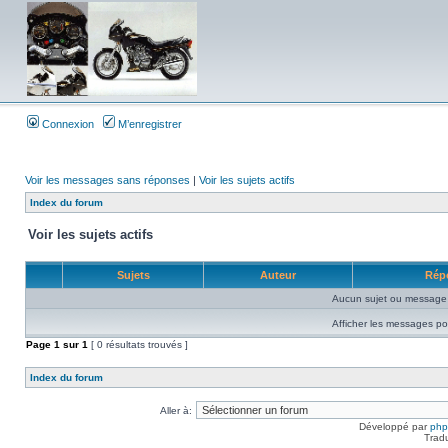
Connexion
M’enregistrer
Voir les messages sans réponses
|
Voir les sujets actifs
Index du forum
Voir les sujets actifs
Sujets
Auteur
Rép
Aucun sujet ou message 
Afficher les messages po
Page
1
sur
1
[ 0 résultats trouvés ]
Index du forum
Aller à:
Développé par
ph
Trad