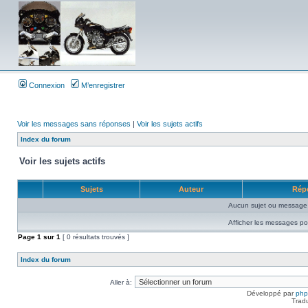
Connexion
M’enregistrer
Voir les messages sans réponses
|
Voir les sujets actifs
Index du forum
Voir les sujets actifs
Sujets
Auteur
Rép
Aucun sujet ou message 
Afficher les messages po
Page
1
sur
1
[ 0 résultats trouvés ]
Index du forum
Aller à:
Développé par
ph
Trad