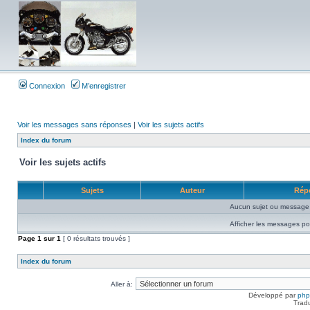
Connexion
M’enregistrer
Voir les messages sans réponses
|
Voir les sujets actifs
Index du forum
Voir les sujets actifs
Sujets
Auteur
Rép
Aucun sujet ou message 
Afficher les messages po
Page
1
sur
1
[ 0 résultats trouvés ]
Index du forum
Aller à:
Développé par
ph
Trad