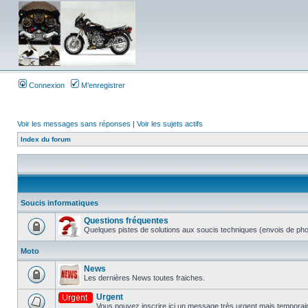
Connexion
M’enregistrer
Voir les messages sans réponses
|
Voir les sujets actifs
Index du forum
Soucis informatiques
Questions fréquentes
Quelques pistes de solutions aux soucis techniques (envois de phot
Moto
News
Les dernières News toutes fraiches.
Urgent
Vous pouvez inscrire ici un message très urgent mais temporair