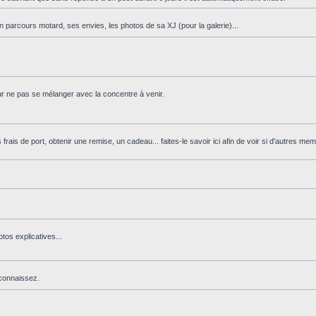
on parcours motard, ses envies, les photos de sa XJ (pour la galerie)...
our ne pas se mélanger avec la concentre à venir.
ais de port, obtenir une remise, un cadeau... faites-le savoir ici afin de voir si d'autres me
os explicatives...
 connaissez.