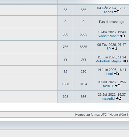
04 Déc 2024, 17:36
53
356
Xeons
0
0
Pas de message
13 Avr 2026, 19:49
538
5365
xavier/Robert
06 Fév 2026, 07:47
756
5835
BP
11 Juin 2025, 11:24
79
879
Mi-Pétrole Majeur
14 Juin 2026, 16:41
32
270
phnol
09 Juil 2026, 21:56
1368
9134
Alain D.
26 Juil 2022, 14:37
108
666
mayedidi
Heures au format UTC [ Heure d’été ]