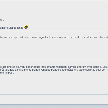
s...
premier sujet de lancé
 ou moins près de chez vous, signalez-les ici. Ca pourra permettre à certains membres de
és et les photos pouvant poser souci -nos enfants regardent parfois le forum avec nous-). Les 
igrés à la fois dans la même blague. Chaque blague s'auto délestera toute seule au bout de 7 
n même post.