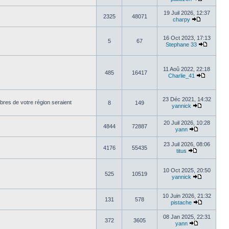
19 Juil 2026, 12:37
2325
48071
charpy
16 Oct 2023, 17:13
5
67
Stephane 33
11 Aoû 2022, 22:18
485
16417
Charlie_41
23 Déc 2021, 14:32
mbres de votre région seraient
8
149
yannick
20 Juil 2026, 10:28
4844
72887
yann
23 Juil 2026, 08:06
4176
55435
titus
10 Oct 2025, 20:50
525
10519
yannick
10 Juin 2026, 21:32
131
578
pistache
08 Jan 2025, 22:31
372
3605
yann