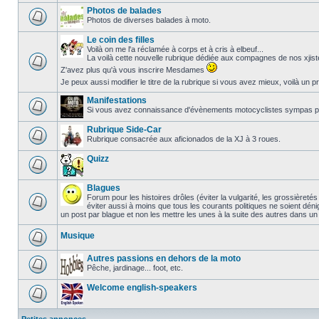
Photos de balades
Photos de diverses balades à moto.
Le coin des filles
Voilà on me l'a réclamée à corps et à cris à elbeuf...
La voilà cette nouvelle rubrique dédiée aux compagnes de nos xjiste
Z'avez plus qu'à vous inscrire Mesdames
Je peux aussi modifier le titre de la rubrique si vous avez mieux, voilà un 
Manifestations
Si vous avez connaissance d'évènements motocyclistes sympas plus
Rubrique Side-Car
Rubrique consacrée aux aficionados de la XJ à 3 roues.
Quizz
Blagues
Forum pour les histoires drôles (éviter la vulgarité, les grossièret
éviter aussi à moins que tous les courants politiques ne soient dén
un post par blague et non les mettre les unes à la suite des autres dans u
Musique
Autres passions en dehors de la moto
Pêche, jardinage... foot, etc.
Welcome english-speakers