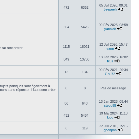
05 Juil 2026, 09:31
472
6362
Jeepeeh
09 Fév 2025, 08:59
354
5426
yannick
12 Juil 2026, 15:47
1115
18021
 se rencontrer.
yann
13 Jan 2026, 16:02
849
13736
titus
09 Fév 2021, 20:34
13
134
Gbu72
sujets politiques sont également à
0
0
Pas de message
jours sans réponse. Il faut donc créer
13 Jan 2023, 08:44
86
648
steco95
19 Mai 2024, 11:13
432
5434
luco
22 Juil 2016, 15:16
6
119
gponpon