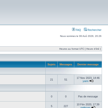
FAQ
Rechercher
Nous sommes le 06 Aoû 2026, 20:26
Heures au format UTC [ Heure d’été ]
Sujets
Messages
Dernier message
17 Nov 2023, 14:46
21
51
yann
0
0
Pas de message
10 Fév 2020, 17:39
5
227
patlezen