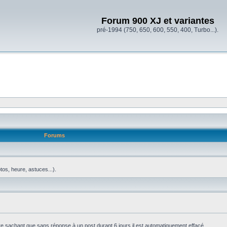
Forum 900 XJ et variantes
pré-1994 (750, 650, 600, 550, 400, Turbo...).
Forums
os, heure, astuces...).
e sachant que sans réponse à un post durant 6 jours il est automatiquement effacé.