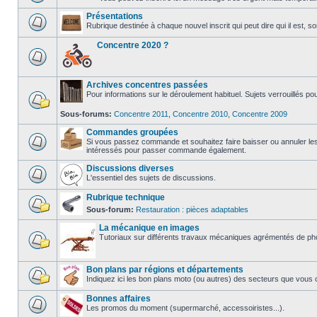
Présentations
Rubrique destinée à chaque nouvel inscrit qui peut dire qui il est, s
Concentre 2020 ?
Archives concentres passées
Pour informations sur le déroulement habituel. Sujets verrouillés p
Sous-forums:
Concentre 2011
,
Concentre 2010
,
Concentre 2009
Commandes groupées
Si vous passez commande et souhaitez faire baisser ou annuler les fr
intéressés pour passer commande également.
Discussions diverses
L'essentiel des sujets de discussions.
Rubrique technique
Sous-forum:
Restauration : pièces adaptables
La mécanique en images
Tutoriaux sur différents travaux mécaniques agrémentés de phot
Bon plans par régions et départements
Indiquez ici les bon plans moto (ou autres) des secteurs que vous
Bonnes affaires
Les promos du moment (supermarché, accessoiristes...).